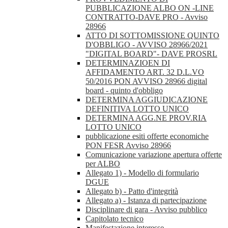
PUBBLICAZIONE ALBO ON -LINE
CONTRATTO-DAVE PRO - Avviso
28966
ATTO DI SOTTOMISSIONE QUINTO
D'OBBLIGO - AVVISO 28966/2021
"DIGITAL BOARD"- DAVE PROSRL
DETERMINAZIOEN DI
AFFIDAMENTO ART. 32 D.L.VO
50/2016 PON AVVISO 28966 digital
board - quinto d'obbligo
DETERMINA AGGIUDICAZIONE
DEFINITIVA LOTTO UNICO
DETERMINA AGG.NE PROV.RIA
LOTTO UNICO
pubblicazione esiti offerte economiche
PON FESR Avviso 28966
Comunicazione variazione apertura offerte
per ALBO
Allegato 1) - Modello di formulario
DGUE
Allegato b) - Patto d'integrità
Allegato a) - Istanza di partecipazione
Disciplinare di gara - Avviso pubblico
Capitolato tecnico
Manifestazione interesse