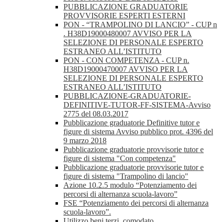
PUBBLICAZIONE GRADUATORIE
PROVVISORIE ESPERTI ESTERNI
PON - “TRAMPOLINO DI LANCIO” - CUP n
. H38D19000480007 AVVISO PER LA
SELEZIONE DI PERSONALE ESPERTO
ESTRANEO ALL’ISTITUTO
PON - CON COMPETENZA - CUP n.
H38D19000470007 AVVISO PER LA
SELEZIONE DI PERSONALE ESPERTO
ESTRANEO ALL’ISTITUTO
PUBBLICAZIONE-GRADUATORIE-
DEFINITIVE-TUTOR-FF-SISTEMA-Avviso
2775 del 08.03.2017
Pubblicazione graduatorie Definitive tutor e
figure di sistema Avviso pubblico prot. 4396 del
9 marzo 2018
Pubblicazione graduatorie provvisorie tutor e
figure di sistema "Con competenza"
Pubblicazione graduatorie provvisorie tutor e
figure di sistema "Trampolino di lancio"
Azione 10.2.5 modulo “Potenziamento dei
percorsi di alternanza scuola-lavoro”
FSE “Potenziamento dei percorsi di alternanza
scuola-lavoro”.
Utilizzo beni terzi, comodato