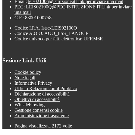
Email:
leis02100q@istruzione.it
Link per inviare una mail
PEC:
LEIS02100Q@PEC.ISTRUZIONE.IT
Link per inviare
una mail
C.F.: 83001090758
Codice I.P.A. Istsc-LEIS02100Q
Codice A.O.O. AOO_IISS_LANOCE
Codice univoco per fatt. elettronica: UFRM6R
Sezione Link Utili
Cookie policy
Note legali
Informativa Privacy
Ufficio Relazioni con il Pubblico
Dichiarazione di accessibilità
Obiettivi di accessibilità
Whistleblowing
Gestione consensi cookie
Amministrazione trasparente
Pagina visualizzata
2172
volte