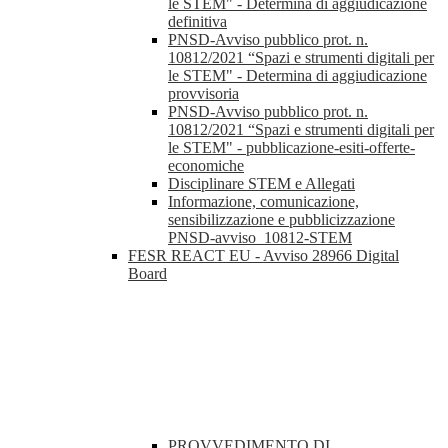
le STEM" - Determina di aggiudicazione
definitiva
PNSD-Avviso pubblico prot. n.
10812/2021 “Spazi e strumenti digitali per
le STEM" - Determina di aggiudicazione
provvisoria
PNSD-Avviso pubblico prot. n.
10812/2021 “Spazi e strumenti digitali per
le STEM" - pubblicazione-esiti-offerte-
economiche
Disciplinare STEM e Allegati
Informazione, comunicazione,
sensibilizzazione e pubblicizzazione
PNSD-avviso_10812-STEM
FESR REACT EU - Avviso 28966 Digital
Board
PROVVEDIMENTO DI