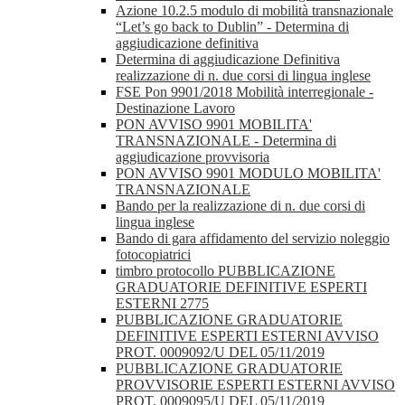
Azione 10.2.5 modulo di mobilità transnazionale
“Let’s go back to Dublin” - Determina di
aggiudicazione definitiva
Determina di aggiudicazione Definitiva
realizzazione di n. due corsi di lingua inglese
FSE Pon 9901/2018 Mobilità interregionale -
Destinazione Lavoro
PON AVVISO 9901 MOBILITA'
TRANSNAZIONALE - Determina di
aggiudicazione provvisoria
PON AVVISO 9901 MODULO MOBILITA'
TRANSNAZIONALE
Bando per la realizzazione di n. due corsi di
lingua inglese
Bando di gara affidamento del servizio noleggio
fotocopiatrici
timbro protocollo PUBBLICAZIONE
GRADUATORIE DEFINITIVE ESPERTI
ESTERNI 2775
PUBBLICAZIONE GRADUATORIE
DEFINITIVE ESPERTI ESTERNI AVVISO
PROT. 0009092/U DEL 05/11/2019
PUBBLICAZIONE GRADUATORIE
PROVVISORIE ESPERTI ESTERNI AVVISO
PROT. 0009095/U DEL 05/11/2019