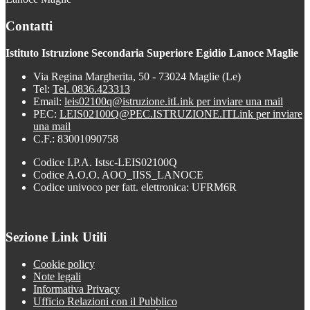
Contatti
Istituto Istruzione Secondaria Superiore Egidio Lanoce Maglie
Via Regina Margherita, 50 - 73024 Maglie (Le)
Tel:
Tel. 0836.423313
Email:
leis02100q@istruzione.it
Link per inviare una mail
PEC:
LEIS02100Q@PEC.ISTRUZIONE.IT
Link per inviare
una mail
C.F.: 83001090758
Codice I.P.A. Istsc-LEIS02100Q
Codice A.O.O. AOO_IISS_LANOCE
Codice univoco per fatt. elettronica: UFRM6R
Sezione Link Utili
Cookie policy
Note legali
Informativa Privacy
Ufficio Relazioni con il Pubblico