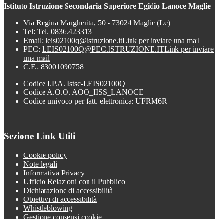
Istituto Istruzione Secondaria Superiore Egidio Lanoce Maglie
Via Regina Margherita, 50 - 73024 Maglie (Le)
Tel:
Tel. 0836.423313
Email:
leis02100q@istruzione.it
Link per inviare una mail
PEC:
LEIS02100Q@PEC.ISTRUZIONE.IT
Link per inviare
una mail
C.F.: 83001090758
Codice I.P.A. Istsc-LEIS02100Q
Codice A.O.O. AOO_IISS_LANOCE
Codice univoco per fatt. elettronica: UFRM6R
Sezione Link Utili
Cookie policy
Note legali
Informativa Privacy
Ufficio Relazioni con il Pubblico
Dichiarazione di accessibilità
Obiettivi di accessibilità
Whistleblowing
Gestione consensi cookie