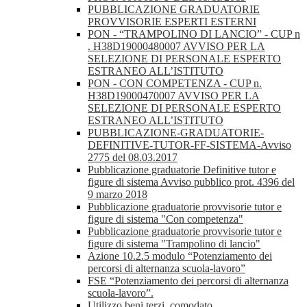
PUBBLICAZIONE GRADUATORIE
PROVVISORIE ESPERTI ESTERNI
PON - “TRAMPOLINO DI LANCIO” - CUP n
. H38D19000480007 AVVISO PER LA
SELEZIONE DI PERSONALE ESPERTO
ESTRANEO ALL’ISTITUTO
PON - CON COMPETENZA - CUP n.
H38D19000470007 AVVISO PER LA
SELEZIONE DI PERSONALE ESPERTO
ESTRANEO ALL’ISTITUTO
PUBBLICAZIONE-GRADUATORIE-
DEFINITIVE-TUTOR-FF-SISTEMA-Avviso
2775 del 08.03.2017
Pubblicazione graduatorie Definitive tutor e
figure di sistema Avviso pubblico prot. 4396 del
9 marzo 2018
Pubblicazione graduatorie provvisorie tutor e
figure di sistema "Con competenza"
Pubblicazione graduatorie provvisorie tutor e
figure di sistema "Trampolino di lancio"
Azione 10.2.5 modulo “Potenziamento dei
percorsi di alternanza scuola-lavoro”
FSE “Potenziamento dei percorsi di alternanza
scuola-lavoro”.
Utilizzo beni terzi, comodato