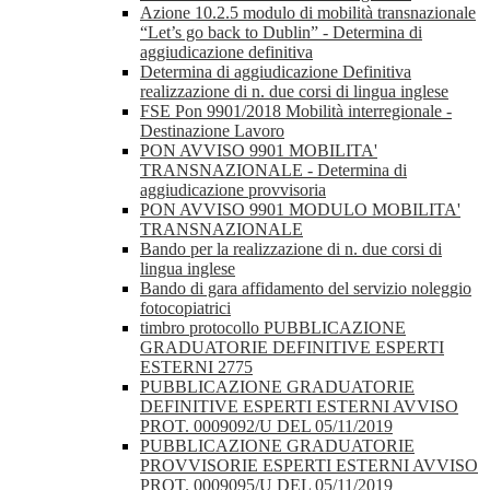
Azione 10.2.5 modulo di mobilità transnazionale
“Let’s go back to Dublin” - Determina di
aggiudicazione definitiva
Determina di aggiudicazione Definitiva
realizzazione di n. due corsi di lingua inglese
FSE Pon 9901/2018 Mobilità interregionale -
Destinazione Lavoro
PON AVVISO 9901 MOBILITA'
TRANSNAZIONALE - Determina di
aggiudicazione provvisoria
PON AVVISO 9901 MODULO MOBILITA'
TRANSNAZIONALE
Bando per la realizzazione di n. due corsi di
lingua inglese
Bando di gara affidamento del servizio noleggio
fotocopiatrici
timbro protocollo PUBBLICAZIONE
GRADUATORIE DEFINITIVE ESPERTI
ESTERNI 2775
PUBBLICAZIONE GRADUATORIE
DEFINITIVE ESPERTI ESTERNI AVVISO
PROT. 0009092/U DEL 05/11/2019
PUBBLICAZIONE GRADUATORIE
PROVVISORIE ESPERTI ESTERNI AVVISO
PROT. 0009095/U DEL 05/11/2019