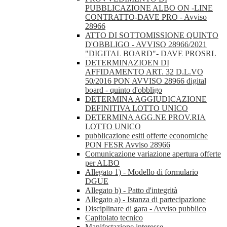
PUBBLICAZIONE ALBO ON -LINE
CONTRATTO-DAVE PRO - Avviso
28966
ATTO DI SOTTOMISSIONE QUINTO
D'OBBLIGO - AVVISO 28966/2021
"DIGITAL BOARD"- DAVE PROSRL
DETERMINAZIOEN DI
AFFIDAMENTO ART. 32 D.L.VO
50/2016 PON AVVISO 28966 digital
board - quinto d'obbligo
DETERMINA AGGIUDICAZIONE
DEFINITIVA LOTTO UNICO
DETERMINA AGG.NE PROV.RIA
LOTTO UNICO
pubblicazione esiti offerte economiche
PON FESR Avviso 28966
Comunicazione variazione apertura offerte
per ALBO
Allegato 1) - Modello di formulario
DGUE
Allegato b) - Patto d'integrità
Allegato a) - Istanza di partecipazione
Disciplinare di gara - Avviso pubblico
Capitolato tecnico
Manifestazione interesse