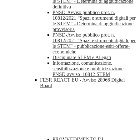
le STEM" - Determina di aggiudicazione
definitiva
PNSD-Avviso pubblico prot. n.
10812/2021 “Spazi e strumenti digitali per
le STEM" - Determina di aggiudicazione
provvisoria
PNSD-Avviso pubblico prot. n.
10812/2021 “Spazi e strumenti digitali per
le STEM" - pubblicazione-esiti-offerte-
economiche
Disciplinare STEM e Allegati
Informazione, comunicazione,
sensibilizzazione e pubblicizzazione
PNSD-avviso_10812-STEM
FESR REACT EU - Avviso 28966 Digital
Board
PROVVEDIMENTO DI