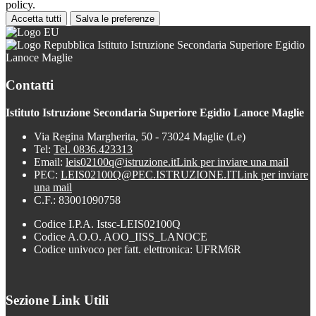
policy.
Accetta tutti
Salva le preferenze
Istituto Istruzione Secondaria Superiore Egidio
Lanoce Maglie
Contatti
Istituto Istruzione Secondaria Superiore Egidio Lanoce Maglie
Via Regina Margherita, 50 - 73024 Maglie (Le)
Tel:
Tel. 0836.423313
Email:
leis02100q@istruzione.it
Link per inviare una mail
PEC:
LEIS02100Q@PEC.ISTRUZIONE.IT
Link per inviare
una mail
C.F.: 83001090758
Codice I.P.A. Istsc-LEIS02100Q
Codice A.O.O. AOO_IISS_LANOCE
Codice univoco per fatt. elettronica: UFRM6R
Sezione Link Utili