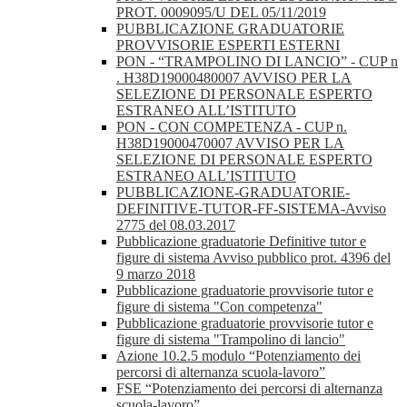
PROT. 0009095/U DEL 05/11/2019
PUBBLICAZIONE GRADUATORIE
PROVVISORIE ESPERTI ESTERNI
PON - “TRAMPOLINO DI LANCIO” - CUP n
. H38D19000480007 AVVISO PER LA
SELEZIONE DI PERSONALE ESPERTO
ESTRANEO ALL’ISTITUTO
PON - CON COMPETENZA - CUP n.
H38D19000470007 AVVISO PER LA
SELEZIONE DI PERSONALE ESPERTO
ESTRANEO ALL’ISTITUTO
PUBBLICAZIONE-GRADUATORIE-
DEFINITIVE-TUTOR-FF-SISTEMA-Avviso
2775 del 08.03.2017
Pubblicazione graduatorie Definitive tutor e
figure di sistema Avviso pubblico prot. 4396 del
9 marzo 2018
Pubblicazione graduatorie provvisorie tutor e
figure di sistema "Con competenza"
Pubblicazione graduatorie provvisorie tutor e
figure di sistema "Trampolino di lancio"
Azione 10.2.5 modulo “Potenziamento dei
percorsi di alternanza scuola-lavoro”
FSE “Potenziamento dei percorsi di alternanza
scuola-lavoro”.