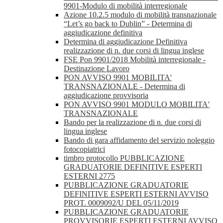
9901-Modulo di mobilità interregionale
Azione 10.2.5 modulo di mobilità transnazionale
“Let’s go back to Dublin” - Determina di
aggiudicazione definitiva
Determina di aggiudicazione Definitiva
realizzazione di n. due corsi di lingua inglese
FSE Pon 9901/2018 Mobilità interregionale -
Destinazione Lavoro
PON AVVISO 9901 MOBILITA'
TRANSNAZIONALE - Determina di
aggiudicazione provvisoria
PON AVVISO 9901 MODULO MOBILITA'
TRANSNAZIONALE
Bando per la realizzazione di n. due corsi di
lingua inglese
Bando di gara affidamento del servizio noleggio
fotocopiatrici
timbro protocollo PUBBLICAZIONE
GRADUATORIE DEFINITIVE ESPERTI
ESTERNI 2775
PUBBLICAZIONE GRADUATORIE
DEFINITIVE ESPERTI ESTERNI AVVISO
PROT. 0009092/U DEL 05/11/2019
PUBBLICAZIONE GRADUATORIE
PROVVISORIE ESPERTI ESTERNI AVVISO