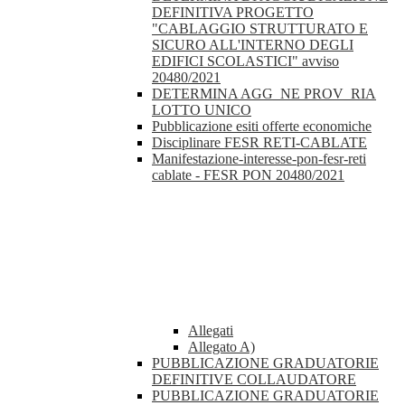
DEFINITIVA PROGETTO
"CABLAGGIO STRUTTURATO E
SICURO ALL'INTERNO DEGLI
EDIFICI SCOLASTICI" avviso
20480/2021
DETERMINA AGG_NE PROV_RIA
LOTTO UNICO
Pubblicazione esiti offerte economiche
Disciplinare FESR RETI-CABLATE
Manifestazione-interesse-pon-fesr-reti
cablate - FESR PON 20480/2021
Allegati
Allegato A)
PUBBLICAZIONE GRADUATORIE
DEFINITIVE COLLAUDATORE
PUBBLICAZIONE GRADUATORIE