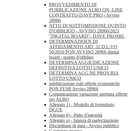
PROVVEDIMENTO DI
PUBBLICAZIONE ALBO ON -LINE
CONTRATTO-DAVE PRO - Avviso
28966
ATTO DI SOTTOMISSIONE QUINTO
D'OBBLIGO - AVVISO 28966/2021
"DIGITAL BOARD"- DAVE PROSRL
DETERMINAZIOEN DI
AFFIDAMENTO ART. 32 D.L.VO
50/2016 PON AVVISO 28966 digital
board - quinto d'obbligo
DETERMINA AGGIUDICAZIONE
DEFINITIVA LOTTO UNICO
DETERMINA AGG.NE PROV.RIA
LOTTO UNICO
pubblicazione esiti offerte economiche
PON FESR Avviso 28966
Comunicazione variazione apertura offerte
per ALBO
Allegato 1) - Modello di formulario
DGUE
Allegato b) - Patto d'integrità
Allegato a) - Istanza di partecipazione
Disciplinare di gara - Avviso pubblico
Capitolato tecnico