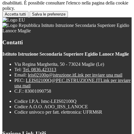
disabilitati. È possibile consultare l'elenco nella pagina della cookie
policy.
Accetta tutti
Salva le preferenze
Istituto Istruzione Secondaria Superiore Egidio
Lanoce Maglie
Contatti
Istituto Istruzione Secondaria Superiore Egidio Lanoce Maglie
Via Regina Margherita, 50 - 73024 Maglie (Le)
Tel:
Tel. 0836.423313
Email:
leis02100q@istruzione.it
Link per inviare una mail
PEC:
LEIS02100Q@PEC.ISTRUZIONE.IT
Link per inviare
una mail
C.F.: 83001090758
Codice I.P.A. Istsc-LEIS02100Q
Codice A.O.O. AOO_IISS_LANOCE
Codice univoco per fatt. elettronica: UFRM6R
Sezione Link Utili