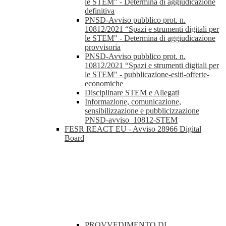
le STEM" - Determina di aggiudicazione
definitiva
PNSD-Avviso pubblico prot. n.
10812/2021 “Spazi e strumenti digitali per
le STEM" - Determina di aggiudicazione
provvisoria
PNSD-Avviso pubblico prot. n.
10812/2021 “Spazi e strumenti digitali per
le STEM" - pubblicazione-esiti-offerte-
economiche
Disciplinare STEM e Allegati
Informazione, comunicazione,
sensibilizzazione e pubblicizzazione
PNSD-avviso_10812-STEM
FESR REACT EU - Avviso 28966 Digital
Board
PROVVEDIMENTO DI