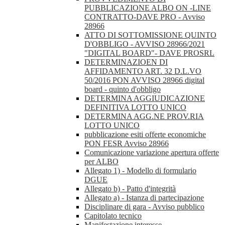
PUBBLICAZIONE ALBO ON -LINE
CONTRATTO-DAVE PRO - Avviso
28966
ATTO DI SOTTOMISSIONE QUINTO
D'OBBLIGO - AVVISO 28966/2021
"DIGITAL BOARD"- DAVE PROSRL
DETERMINAZIOEN DI
AFFIDAMENTO ART. 32 D.L.VO
50/2016 PON AVVISO 28966 digital
board - quinto d'obbligo
DETERMINA AGGIUDICAZIONE
DEFINITIVA LOTTO UNICO
DETERMINA AGG.NE PROV.RIA
LOTTO UNICO
pubblicazione esiti offerte economiche
PON FESR Avviso 28966
Comunicazione variazione apertura offerte
per ALBO
Allegato 1) - Modello di formulario
DGUE
Allegato b) - Patto d'integrità
Allegato a) - Istanza di partecipazione
Disciplinare di gara - Avviso pubblico
Capitolato tecnico
Manifestazione interesse