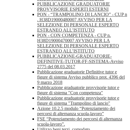
PUBBLICAZIONE GRADUATORIE
PROVVISORIE ESPERTI ESTERNI
PON - “TRAMPOLINO DI LANCIO” - CUP n
. H38D19000480007 AVVISO PER LA
SELEZIONE DI PERSONALE ESPERTO
ESTRANEO ALL’ISTITUTO
PON - CON COMPETENZA - CUP n.
H38D19000470007 AVVISO PER LA
SELEZIONE DI PERSONALE ESPERTO
ESTRANEO ALL’ISTITUTO
PUBBLICAZIONE-GRADUATORIE-
DEFINITIVE-TUTOR-FF-SISTEMA-Avviso
2775 del 08.03.2017
Pubblicazione graduatorie Definitive tutor e
figure di sistema Avviso pubblico prot. 4396 del
9 marzo 2018
Pubblicazione graduatorie provvisorie tutor e
figure di sistema "Con competenza"
Pubblicazione graduatorie provvisorie tutor e
figure di sistema "Trampolino di lancio"
Azione 10.2.5 modulo “Potenziamento dei
percorsi di alternanza scuola-lavoro”
FSE “Potenziamento dei percorsi di alternanza
scuola-lavoro”.
Utilizzo beni terzi, comodato