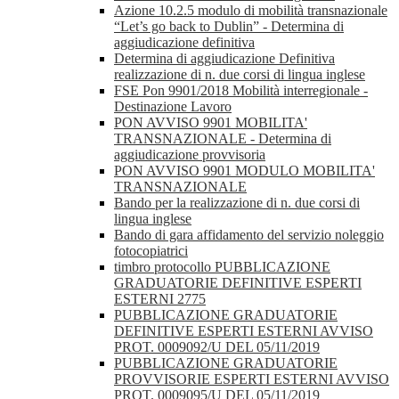
Azione 10.2.5 modulo di mobilità transnazionale
“Let’s go back to Dublin” - Determina di
aggiudicazione definitiva
Determina di aggiudicazione Definitiva
realizzazione di n. due corsi di lingua inglese
FSE Pon 9901/2018 Mobilità interregionale -
Destinazione Lavoro
PON AVVISO 9901 MOBILITA'
TRANSNAZIONALE - Determina di
aggiudicazione provvisoria
PON AVVISO 9901 MODULO MOBILITA'
TRANSNAZIONALE
Bando per la realizzazione di n. due corsi di
lingua inglese
Bando di gara affidamento del servizio noleggio
fotocopiatrici
timbro protocollo PUBBLICAZIONE
GRADUATORIE DEFINITIVE ESPERTI
ESTERNI 2775
PUBBLICAZIONE GRADUATORIE
DEFINITIVE ESPERTI ESTERNI AVVISO
PROT. 0009092/U DEL 05/11/2019
PUBBLICAZIONE GRADUATORIE
PROVVISORIE ESPERTI ESTERNI AVVISO
PROT. 0009095/U DEL 05/11/2019