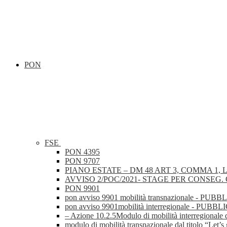
PON
FSE
PON 4395
PON 9707
PIANO ESTATE – DM 48 ART 3, COMMA 1, L
AVVISO 2/POC/2021- STAGE PER CONSEG. Q
PON 9901
pon avviso 9901 mobilità transnazionale
pon avviso 9901mobilità interregionale 
– Azione 10.2.5Modulo di mobilità interre
modulo di mobilità transnazionale dal tit