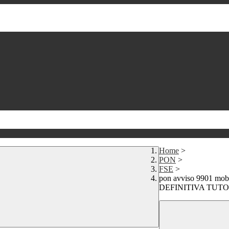
Home
>
PON
>
FSE
>
pon avviso 9901 m
DEFINITIVA TUTO