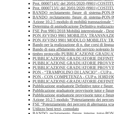
Prot. 0000714/U del 20/01/2020 (9901)
Prot. 0000713/U del 20/01/2020 (9901)
BANDO_reclutamento_figure_di_sistema-PON-9901
BANDO_reclutamento_figure_di_sistema-PON-9901
Azione 10.2.5 modulo di mobilità transnazionale “
Determina di aggiudicazione Definitiva realizzazion
FSE Pon 9901/2018 Mobilità interregionale - Des
PON AVVISO 9901 MOBILITA' TRANSNAZIONALE 
PON AVVISO 9901 MODULO MOBILITA' 
Bando per la realizzazione di n. due corsi di lingua
Bando di gara affidamento del servizio noleggio fo
timbro protocollo PUBBLICAZIONE GRADU
PUBBLICAZIONE GRADUATORIE DEFINITIVE
PUBBLICAZIONE GRADUATORIE PROVVISORI
PUBBLICAZIONE GRADUATORIE PROVVIS
PON - “TRAMPOLINO DI LANCIO” - CUP n
PON - CON COMPETENZA - CUP n. H38D1
PUBBLICAZIONE-GRADUATORIE-DEFINITIVE-
Pubblicazione graduatorie Definitive tutor e figur
Pubblicazione graduatorie provvisorie tutor e fig
Pubblicazione graduatorie provvisorie tutor e figur
Azione 10.2.5 modulo “Potenziamento dei percorsi
FSE “Potenziamento dei percorsi di alternanza scu
Utilizzo beni terzi, comodato
BANDO_reclutamento_figure_interne_tutor-PON