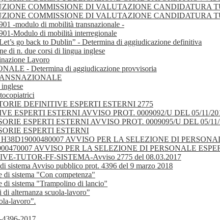
 COSTITUZIONE COMMISSIONE DI VALUTAZIONE CANDIDATURA 
 COSTITUZIONE COMMISSIONE DI VALUTAZIONE CANDIDATURA 
 -modulo di mobilità transnazionale -
-Modulo di mobilità interregionale
Let’s go back to Dublin” - Determina di aggiudicazione definitiva
e di n. due corsi di lingua inglese
tinazione Lavoro
- Determina di aggiudicazione provvisoria
TRANSNAZIONALE
 inglese
tocopiatrici
ATORIE DEFINITIVE ESPERTI ESTERNI 2775
 ESPERTI ESTERNI AVVISO PROT. 0009092/U DEL 05/11/20
E ESPERTI ESTERNI AVVISO PROT. 0009095/U DEL 05/11/
ORIE ESPERTI ESTERNI
 . H38D19000480007 AVVISO PER LA SELEZIONE DI PERSO
9000470007 AVVISO PER LA SELEZIONE DI PERSONALE ESP
TUTOR-FF-SISTEMA-Avviso 2775 del 08.03.2017
e di sistema Avviso pubblico prot. 4396 del 9 marzo 2018
ure di sistema "Con competenza"
e di sistema "Trampolino di lancio"
 di alternanza scuola-lavoro”
ola-lavoro”.
-4396-2017