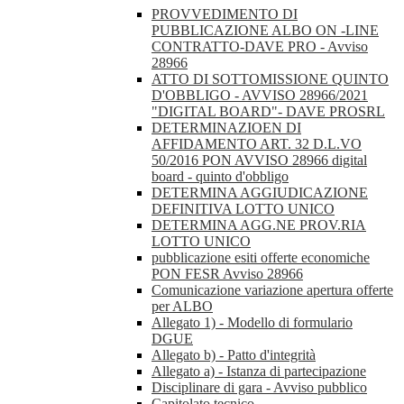
PROVVEDIMENTO DI
PUBBLICAZIONE ALBO ON -LINE
CONTRATTO-DAVE PRO - Avviso
28966
ATTO DI SOTTOMISSIONE QUINTO
D'OBBLIGO - AVVISO 28966/2021
"DIGITAL BOARD"- DAVE PROSRL
DETERMINAZIOEN DI
AFFIDAMENTO ART. 32 D.L.VO
50/2016 PON AVVISO 28966 digital
board - quinto d'obbligo
DETERMINA AGGIUDICAZIONE
DEFINITIVA LOTTO UNICO
DETERMINA AGG.NE PROV.RIA
LOTTO UNICO
pubblicazione esiti offerte economiche
PON FESR Avviso 28966
Comunicazione variazione apertura offerte
per ALBO
Allegato 1) - Modello di formulario
DGUE
Allegato b) - Patto d'integrità
Allegato a) - Istanza di partecipazione
Disciplinare di gara - Avviso pubblico
Capitolato tecnico