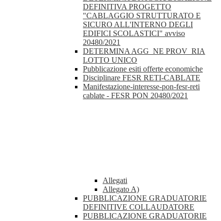
DEFINITIVA PROGETTO
"CABLAGGIO STRUTTURATO E
SICURO ALL'INTERNO DEGLI
EDIFICI SCOLASTICI" avviso
20480/2021
DETERMINA AGG_NE PROV_RIA
LOTTO UNICO
Pubblicazione esiti offerte economiche
Disciplinare FESR RETI-CABLATE
Manifestazione-interesse-pon-fesr-reti
cablate - FESR PON 20480/2021
Allegati
Allegato A)
PUBBLICAZIONE GRADUATORIE
DEFINITIVE COLLAUDATORE
PUBBLICAZIONE GRADUATORIE