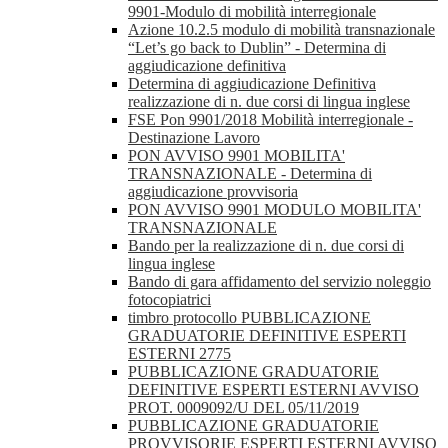
9901-Modulo di mobilità interregionale
Azione 10.2.5 modulo di mobilità transnazionale
“Let’s go back to Dublin” - Determina di
aggiudicazione definitiva
Determina di aggiudicazione Definitiva
realizzazione di n. due corsi di lingua inglese
FSE Pon 9901/2018 Mobilità interregionale -
Destinazione Lavoro
PON AVVISO 9901 MOBILITA'
TRANSNAZIONALE - Determina di
aggiudicazione provvisoria
PON AVVISO 9901 MODULO MOBILITA'
TRANSNAZIONALE
Bando per la realizzazione di n. due corsi di
lingua inglese
Bando di gara affidamento del servizio noleggio
fotocopiatrici
timbro protocollo PUBBLICAZIONE
GRADUATORIE DEFINITIVE ESPERTI
ESTERNI 2775
PUBBLICAZIONE GRADUATORIE
DEFINITIVE ESPERTI ESTERNI AVVISO
PROT. 0009092/U DEL 05/11/2019
PUBBLICAZIONE GRADUATORIE
PROVVISORIE ESPERTI ESTERNI AVVISO