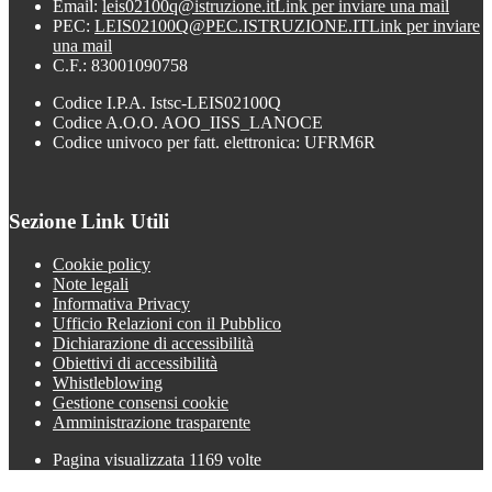
Email:
leis02100q@istruzione.it
Link per inviare una mail
PEC:
LEIS02100Q@PEC.ISTRUZIONE.IT
Link per inviare
una mail
C.F.: 83001090758
Codice I.P.A. Istsc-LEIS02100Q
Codice A.O.O. AOO_IISS_LANOCE
Codice univoco per fatt. elettronica: UFRM6R
Sezione Link Utili
Cookie policy
Note legali
Informativa Privacy
Ufficio Relazioni con il Pubblico
Dichiarazione di accessibilità
Obiettivi di accessibilità
Whistleblowing
Gestione consensi cookie
Amministrazione trasparente
Pagina visualizzata
1169
volte