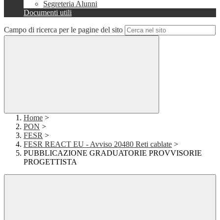
Segreteria Alunni
Documenti utili
Campo di ricerca per le pagine del sito
Home
>
PON
>
FESR
>
FESR REACT EU - Avviso 20480 Reti cablate
>
PUBBLICAZIONE GRADUATORIE PROVVISORIE
PROGETTISTA