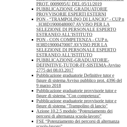
PROT. 0009095/U DEL 05/11/2019
PUBBLICAZIONE GRADUATORIE
PROVVISORIE ESPERTI ESTERNI
PON - “TRAMPOLINO DI LANCIO” - CUP n
. H38D19000480007 AVVISO PER LA
SELEZIONE DI PERSONALE ESPERTO
ESTRANEO ALL’ISTITUTO
PON - CON COMPETENZA - CUP n.
H38D19000470007 AVVISO PER LA
SELEZIONE DI PERSONALE ESPERTO
ESTRANEO ALL’ISTITUTO
PUBBLICAZIONE-GRADUATORIE-
DEFINITIVE-TUTOR-FF-SISTEMA-Avviso
2775 del 08.03.2017
Pubblicazione graduatorie Definitive tutor e
figure di sistema Avviso pubblico prot. 4396 del
9 marzo 2018
Pubblicazione graduatorie provvisorie tutor e
figure di sistema "Con competenza"
Pubblicazione graduatorie provvisorie tutor e
figure di sistema "Trampolino di lancio"
Azione 10.2.5 modulo “Potenziamento dei
percorsi di alternanza scuola-lavoro”
FSE “Potenziamento dei percorsi di alternanza
scuola-lavoro”.