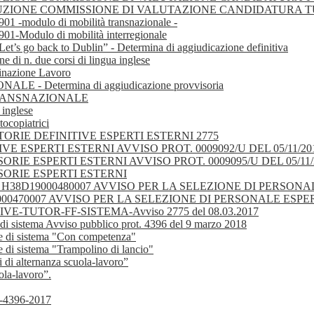
 COSTITUZIONE COMMISSIONE DI VALUTAZIONE CANDIDATURA 
 -modulo di mobilità transnazionale -
-Modulo di mobilità interregionale
Let’s go back to Dublin” - Determina di aggiudicazione definitiva
e di n. due corsi di lingua inglese
tinazione Lavoro
- Determina di aggiudicazione provvisoria
TRANSNAZIONALE
 inglese
tocopiatrici
ATORIE DEFINITIVE ESPERTI ESTERNI 2775
 ESPERTI ESTERNI AVVISO PROT. 0009092/U DEL 05/11/20
E ESPERTI ESTERNI AVVISO PROT. 0009095/U DEL 05/11/
ORIE ESPERTI ESTERNI
 . H38D19000480007 AVVISO PER LA SELEZIONE DI PERSO
9000470007 AVVISO PER LA SELEZIONE DI PERSONALE ESP
TUTOR-FF-SISTEMA-Avviso 2775 del 08.03.2017
e di sistema Avviso pubblico prot. 4396 del 9 marzo 2018
ure di sistema "Con competenza"
e di sistema "Trampolino di lancio"
 di alternanza scuola-lavoro”
ola-lavoro”.
-4396-2017