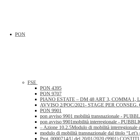
PON
FSE
PON 4395
PON 9707
PIANO ESTATE – DM 48 ART 3, COMMA 1, L
AVVISO 2/POC/2021- STAGE PER CONSEG. Q
PON 9901
pon avviso 9901 mobilità transnazionale
pon avviso 9901mobilità interregionale 
– Azione 10.2.5Modulo di mobilità interre
modulo di mobilità transnazionale dal tit
Prot. 0000714/U del 20/01/2020 (9901)