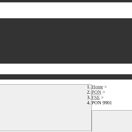
Home
>
PON
>
FSE
>
PON 9901