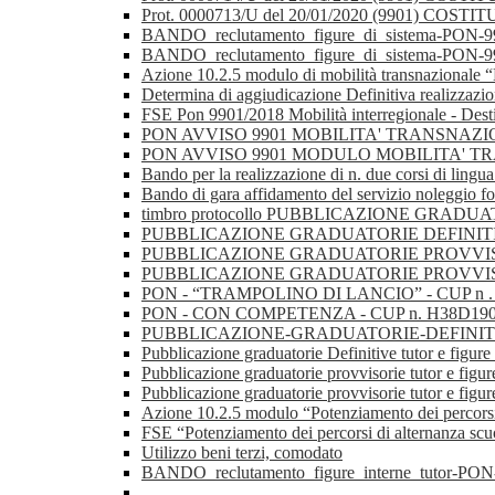
Prot. 0000713/U del 20/01/2020 (9901)
BANDO_reclutamento_figure_di_sistema-PON-9901
BANDO_reclutamento_figure_di_sistema-PON-9901
Azione 10.2.5 modulo di mobilità transnazionale “
Determina di aggiudicazione Definitiva realizzazion
FSE Pon 9901/2018 Mobilità interregionale - Des
PON AVVISO 9901 MOBILITA' TRANSNAZIONALE 
PON AVVISO 9901 MODULO MOBILITA' 
Bando per la realizzazione di n. due corsi di lingua
Bando di gara affidamento del servizio noleggio fo
timbro protocollo PUBBLICAZIONE GRADU
PUBBLICAZIONE GRADUATORIE DEFINITIVE
PUBBLICAZIONE GRADUATORIE PROVVISORI
PUBBLICAZIONE GRADUATORIE PROVVIS
PON - “TRAMPOLINO DI LANCIO” - CUP n
PON - CON COMPETENZA - CUP n. H38D1
PUBBLICAZIONE-GRADUATORIE-DEFINITIVE-
Pubblicazione graduatorie Definitive tutor e figur
Pubblicazione graduatorie provvisorie tutor e fig
Pubblicazione graduatorie provvisorie tutor e figur
Azione 10.2.5 modulo “Potenziamento dei percorsi
FSE “Potenziamento dei percorsi di alternanza scu
Utilizzo beni terzi, comodato
BANDO_reclutamento_figure_interne_tutor-PON