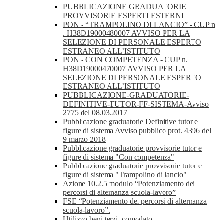
PUBBLICAZIONE GRADUATORIE
PROVVISORIE ESPERTI ESTERNI
PON - “TRAMPOLINO DI LANCIO” - CUP n
. H38D19000480007 AVVISO PER LA
SELEZIONE DI PERSONALE ESPERTO
ESTRANEO ALL’ISTITUTO
PON - CON COMPETENZA - CUP n.
H38D19000470007 AVVISO PER LA
SELEZIONE DI PERSONALE ESPERTO
ESTRANEO ALL’ISTITUTO
PUBBLICAZIONE-GRADUATORIE-
DEFINITIVE-TUTOR-FF-SISTEMA-Avviso
2775 del 08.03.2017
Pubblicazione graduatorie Definitive tutor e
figure di sistema Avviso pubblico prot. 4396 del
9 marzo 2018
Pubblicazione graduatorie provvisorie tutor e
figure di sistema "Con competenza"
Pubblicazione graduatorie provvisorie tutor e
figure di sistema "Trampolino di lancio"
Azione 10.2.5 modulo “Potenziamento dei
percorsi di alternanza scuola-lavoro”
FSE “Potenziamento dei percorsi di alternanza
scuola-lavoro”.
Utilizzo beni terzi, comodato