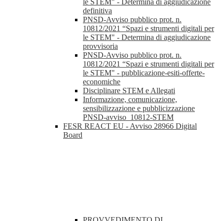
le STEM" - Determina di aggiudicazione
definitiva
PNSD-Avviso pubblico prot. n.
10812/2021 “Spazi e strumenti digitali per
le STEM" - Determina di aggiudicazione
provvisoria
PNSD-Avviso pubblico prot. n.
10812/2021 “Spazi e strumenti digitali per
le STEM" - pubblicazione-esiti-offerte-
economiche
Disciplinare STEM e Allegati
Informazione, comunicazione,
sensibilizzazione e pubblicizzazione
PNSD-avviso_10812-STEM
FESR REACT EU - Avviso 28966 Digital
Board
PROVVEDIMENTO DI