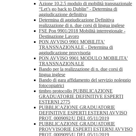
Azione 10.2.5 modulo di mobilità transnazionale
“Let’s go back to Dublin” - Determina di
aggiudicazione definitiva
Determina di aggiudicazione Definitiva
realizzazione di n. due corsi di lingua inglese
FSE Pon 9901/2018 Mobilità interregionale -
Destinazione Lavoro
PON AVVISO 9901 MOBILITA'
TRANSNAZIONALE - Determina di
aggiudicazione provvisoria
PON AVVISO 9901 MODULO MOBILITA'
TRANSNAZIONALE
Bando per la realizzazione di n. due corsi di
lingua inglese
Bando di gara affidamento del servizio noleggio
fotocopiatrici
timbro protocollo PUBBLICAZIONE
GRADUATORIE DEFINITIVE ESPERTI
ESTERNI 2775
PUBBLICAZIONE GRADUATORIE
DEFINITIVE ESPERTI ESTERNI AVVISO
PROT. 0009092/U DEL 05/11/2019
PUBBLICAZIONE GRADUATORIE
PROVVISORIE ESPERTI ESTERNI AVVISO
PROT. 0009095/U DEL 05/11/2019