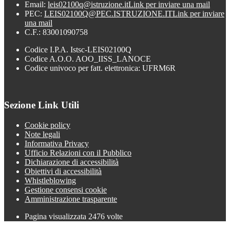
Email:
leis02100q@istruzione.it
Link per inviare una mail
PEC:
LEIS02100Q@PEC.ISTRUZIONE.IT
Link per inviare
una mail
C.F.: 83001090758
Codice I.P.A. Istsc-LEIS02100Q
Codice A.O.O. AOO_IISS_LANOCE
Codice univoco per fatt. elettronica: UFRM6R
Sezione Link Utili
Cookie policy
Note legali
Informativa Privacy
Ufficio Relazioni con il Pubblico
Dichiarazione di accessibilità
Obiettivi di accessibilità
Whistleblowing
Gestione consensi cookie
Amministrazione trasparente
Pagina visualizzata
2476
volte