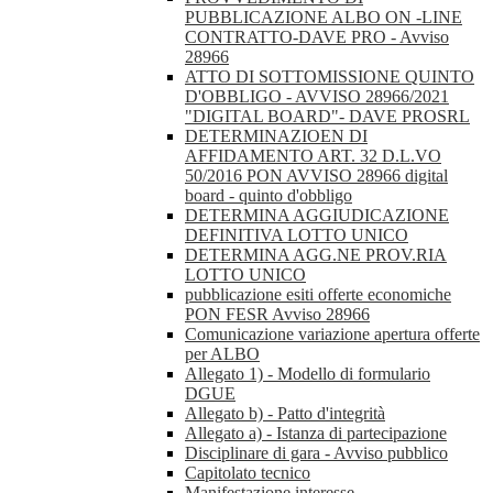
PUBBLICAZIONE ALBO ON -LINE
CONTRATTO-DAVE PRO - Avviso
28966
ATTO DI SOTTOMISSIONE QUINTO
D'OBBLIGO - AVVISO 28966/2021
"DIGITAL BOARD"- DAVE PROSRL
DETERMINAZIOEN DI
AFFIDAMENTO ART. 32 D.L.VO
50/2016 PON AVVISO 28966 digital
board - quinto d'obbligo
DETERMINA AGGIUDICAZIONE
DEFINITIVA LOTTO UNICO
DETERMINA AGG.NE PROV.RIA
LOTTO UNICO
pubblicazione esiti offerte economiche
PON FESR Avviso 28966
Comunicazione variazione apertura offerte
per ALBO
Allegato 1) - Modello di formulario
DGUE
Allegato b) - Patto d'integrità
Allegato a) - Istanza di partecipazione
Disciplinare di gara - Avviso pubblico
Capitolato tecnico
Manifestazione interesse