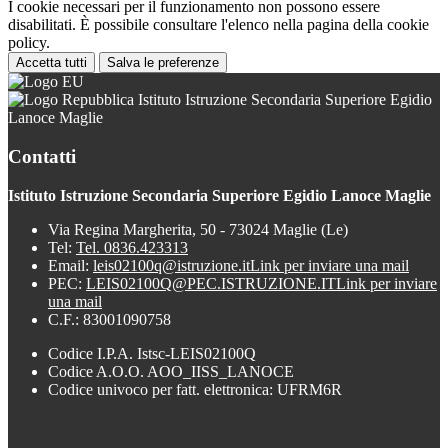
I cookie necessari per il funzionamento non possono essere
disabilitati. È possibile consultare l'elenco nella pagina della cookie
policy.
Accetta tutti
Salva le preferenze
Istituto Istruzione Secondaria Superiore Egidio
Lanoce Maglie
Contatti
Istituto Istruzione Secondaria Superiore Egidio Lanoce Maglie
Via Regina Margherita, 50 - 73024 Maglie (Le)
Tel:
Tel. 0836.423313
Email:
leis02100q@istruzione.it
Link per inviare una mail
PEC:
LEIS02100Q@PEC.ISTRUZIONE.IT
Link per inviare
una mail
C.F.: 83001090758
Codice I.P.A. Istsc-LEIS02100Q
Codice A.O.O. AOO_IISS_LANOCE
Codice univoco per fatt. elettronica: UFRM6R