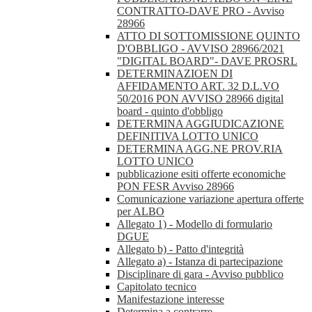
CONTRATTO-DAVE PRO - Avviso
28966
ATTO DI SOTTOMISSIONE QUINTO
D'OBBLIGO - AVVISO 28966/2021
"DIGITAL BOARD"- DAVE PROSRL
DETERMINAZIOEN DI
AFFIDAMENTO ART. 32 D.L.VO
50/2016 PON AVVISO 28966 digital
board - quinto d'obbligo
DETERMINA AGGIUDICAZIONE
DEFINITIVA LOTTO UNICO
DETERMINA AGG.NE PROV.RIA
LOTTO UNICO
pubblicazione esiti offerte economiche
PON FESR Avviso 28966
Comunicazione variazione apertura offerte
per ALBO
Allegato 1) - Modello di formulario
DGUE
Allegato b) - Patto d'integrità
Allegato a) - Istanza di partecipazione
Disciplinare di gara - Avviso pubblico
Capitolato tecnico
Manifestazione interesse
Determina a contrarre