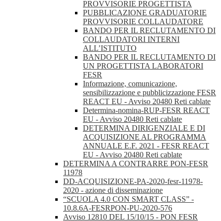
PROVVISORIE PROGETTISTA
PUBBLICAZIONE GRADUATORIE
PROVVISORIE COLLAUDATORE
BANDO PER IL RECLUTAMENTO DI
COLLAUDATORI INTERNI
ALL’ISTITUTO
BANDO PER IL RECLUTAMENTO DI
UN PROGETTISTA LABORATORI
FESR
Informazione, comunicazione,
sensibilizzazione e pubblicizzazione FESR
REACT EU - Avviso 20480 Reti cablate
Determina-nomina-RUP-FESR REACT
EU - Avviso 20480 Reti cablate
DETERMINA DIRIGENZIALE E DI
ACQUISIZIONE AL PROGRAMMA
ANNUALE E.F. 2021 - FESR REACT
EU - Avviso 20480 Reti cablate
DETERMINA A CONTRARRE PON-FESR
11978
DD-ACQUISIZIONE-PA-2020-fesr-11978-
2020 - azione di disseminazione
“SCUOLA 4.0 CON SMART CLASS” -
10.8.6A-FESRPON-PU-2020-576
Avviso 12810 DEL 15/10/15 - PON FESR