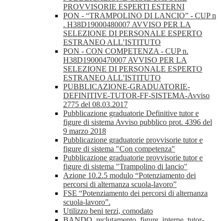
PROVVISORIE ESPERTI ESTERNI
PON - “TRAMPOLINO DI LANCIO” - CUP n
. H38D19000480007 AVVISO PER LA
SELEZIONE DI PERSONALE ESPERTO
ESTRANEO ALL’ISTITUTO
PON - CON COMPETENZA - CUP n.
H38D19000470007 AVVISO PER LA
SELEZIONE DI PERSONALE ESPERTO
ESTRANEO ALL’ISTITUTO
PUBBLICAZIONE-GRADUATORIE-
DEFINITIVE-TUTOR-FF-SISTEMA-Avviso
2775 del 08.03.2017
Pubblicazione graduatorie Definitive tutor e
figure di sistema Avviso pubblico prot. 4396 del
9 marzo 2018
Pubblicazione graduatorie provvisorie tutor e
figure di sistema "Con competenza"
Pubblicazione graduatorie provvisorie tutor e
figure di sistema "Trampolino di lancio"
Azione 10.2.5 modulo “Potenziamento dei
percorsi di alternanza scuola-lavoro”
FSE “Potenziamento dei percorsi di alternanza
scuola-lavoro”.
Utilizzo beni terzi, comodato
BANDO_reclutamento_figure_interne_tutor-