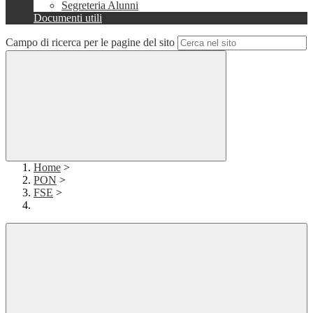
Segreteria Alunni
Documenti utili
Campo di ricerca per le pagine del sito
Home
>
PON
>
FSE
>