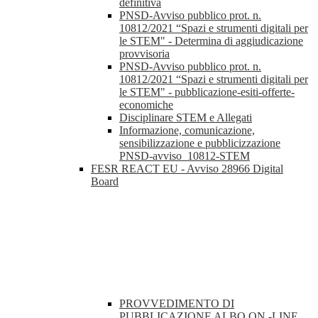
definitiva
PNSD-Avviso pubblico prot. n.
10812/2021 “Spazi e strumenti digitali per
le STEM" - Determina di aggiudicazione
provvisoria
PNSD-Avviso pubblico prot. n.
10812/2021 “Spazi e strumenti digitali per
le STEM" - pubblicazione-esiti-offerte-
economiche
Disciplinare STEM e Allegati
Informazione, comunicazione,
sensibilizzazione e pubblicizzazione
PNSD-avviso_10812-STEM
FESR REACT EU - Avviso 28966 Digital
Board
PROVVEDIMENTO DI
PUBBLICAZIONE ALBO ON -LINE