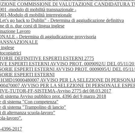
 COSTITUZIONE COMMISSIONE DI VALUTAZIONE CANDIDATURA 
 -modulo di mobilità transnazionale -
-Modulo di mobilità interregionale
Let’s go back to Dublin” - Determina di aggiudicazione definitiva
e di n. due corsi di lingua inglese
tinazione Lavoro
- Determina di aggiudicazione provvisoria
TRANSNAZIONALE
 inglese
tocopiatrici
ATORIE DEFINITIVE ESPERTI ESTERNI 2775
 ESPERTI ESTERNI AVVISO PROT. 0009092/U DEL 05/11/20
E ESPERTI ESTERNI AVVISO PROT. 0009095/U DEL 05/11/
ORIE ESPERTI ESTERNI
 . H38D19000480007 AVVISO PER LA SELEZIONE DI PERSO
9000470007 AVVISO PER LA SELEZIONE DI PERSONALE ESP
TUTOR-FF-SISTEMA-Avviso 2775 del 08.03.2017
e di sistema Avviso pubblico prot. 4396 del 9 marzo 2018
ure di sistema "Con competenza"
e di sistema "Trampolino di lancio"
 di alternanza scuola-lavoro”
ola-lavoro”.
-4396-2017