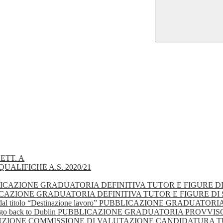
ETT. A
UALIFICHE A.S. 2020/21
 - PUBBLICAZIONE GRADUATORIA DEFINITIVA TUTOR E FIGURE 
- PUBBLICAZIONE GRADUATORIA DEFINITIVA TUTOR E FIGURE D
gionale dal titolo “Destinazione lavoro” PUBBLICAZIONE GRA
olo “Let’s go back to Dublin PUBBLICAZIONE GRADUATORIA PRO
 COSTITUZIONE COMMISSIONE DI VALUTAZIONE CANDIDATURA 