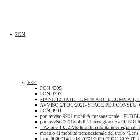
PON
FSE
PON 4395
PON 9707
PIANO ESTATE – DM 48 ART 3, COMMA 1, L
AVVISO 2/POC/2021- STAGE PER CONSEG. Q
PON 9901
pon avviso 9901 mobilità transnazionale
pon avviso 9901mobilità interregionale 
– Azione 10.2.5Modulo di mobilità interre
modulo di mobilità transnazionale dal tit
Prot. 0000714/U del 20/01/2020 (9901)