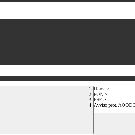
Home
>
PON
>
FSE
>
Avviso prot. AOODG