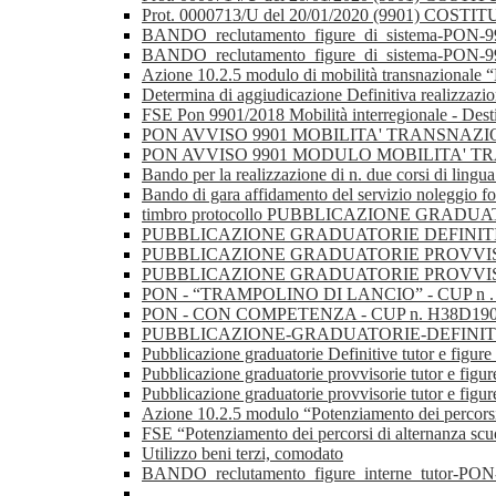
Prot. 0000713/U del 20/01/2020 (9901)
BANDO_reclutamento_figure_di_sistema-PON-9901
BANDO_reclutamento_figure_di_sistema-PON-9901
Azione 10.2.5 modulo di mobilità transnazionale “
Determina di aggiudicazione Definitiva realizzazion
FSE Pon 9901/2018 Mobilità interregionale - Des
PON AVVISO 9901 MOBILITA' TRANSNAZIONALE 
PON AVVISO 9901 MODULO MOBILITA' 
Bando per la realizzazione di n. due corsi di lingua
Bando di gara affidamento del servizio noleggio fo
timbro protocollo PUBBLICAZIONE GRADU
PUBBLICAZIONE GRADUATORIE DEFINITIVE
PUBBLICAZIONE GRADUATORIE PROVVISORI
PUBBLICAZIONE GRADUATORIE PROVVIS
PON - “TRAMPOLINO DI LANCIO” - CUP n
PON - CON COMPETENZA - CUP n. H38D1
PUBBLICAZIONE-GRADUATORIE-DEFINITIVE-
Pubblicazione graduatorie Definitive tutor e figur
Pubblicazione graduatorie provvisorie tutor e fig
Pubblicazione graduatorie provvisorie tutor e figur
Azione 10.2.5 modulo “Potenziamento dei percorsi
FSE “Potenziamento dei percorsi di alternanza scu
Utilizzo beni terzi, comodato
BANDO_reclutamento_figure_interne_tutor-PON