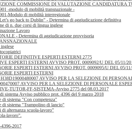
 COSTITUZIONE COMMISSIONE DI VALUTAZIONE CANDIDATURA 
 -modulo di mobilità transnazionale -
-Modulo di mobilità interregionale
Let’s go back to Dublin” - Determina di aggiudicazione definitiva
e di n. due corsi di lingua inglese
tinazione Lavoro
- Determina di aggiudicazione provvisoria
TRANSNAZIONALE
 inglese
tocopiatrici
ATORIE DEFINITIVE ESPERTI ESTERNI 2775
 ESPERTI ESTERNI AVVISO PROT. 0009092/U DEL 05/11/20
E ESPERTI ESTERNI AVVISO PROT. 0009095/U DEL 05/11/
ORIE ESPERTI ESTERNI
 . H38D19000480007 AVVISO PER LA SELEZIONE DI PERSO
9000470007 AVVISO PER LA SELEZIONE DI PERSONALE ESP
TUTOR-FF-SISTEMA-Avviso 2775 del 08.03.2017
e di sistema Avviso pubblico prot. 4396 del 9 marzo 2018
ure di sistema "Con competenza"
e di sistema "Trampolino di lancio"
 di alternanza scuola-lavoro”
ola-lavoro”.
-4396-2017