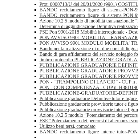
Prot. 0000713/U del 20/01/2020 (9901)
BANDO_reclutamento_figure_di_sistema-PON-9901
BANDO_reclutamento_figure_di_sistema-PON-9901
Azione 10.2.5 modulo di mobilità transnazionale “
Determina di aggiudicazione Definitiva realizzazion
FSE Pon 9901/2018 Mobilità interregionale - Des
PON AVVISO 9901 MOBILITA' TRANSNAZIONALE 
PON AVVISO 9901 MODULO MOBILITA' 
Bando per la realizzazione di n. due corsi di lingua
Bando di gara affidamento del servizio noleggio fo
timbro protocollo PUBBLICAZIONE GRADU
PUBBLICAZIONE GRADUATORIE DEFINITIVE
PUBBLICAZIONE GRADUATORIE PROVVISORI
PUBBLICAZIONE GRADUATORIE PROVVIS
PON - “TRAMPOLINO DI LANCIO” - CUP n
PON - CON COMPETENZA - CUP n. H38D1
PUBBLICAZIONE-GRADUATORIE-DEFINITIVE-
Pubblicazione graduatorie Definitive tutor e figur
Pubblicazione graduatorie provvisorie tutor e fig
Pubblicazione graduatorie provvisorie tutor e figur
Azione 10.2.5 modulo “Potenziamento dei percorsi
FSE “Potenziamento dei percorsi di alternanza scu
Utilizzo beni terzi, comodato
BANDO_reclutamento_figure_interne_tutor-PON