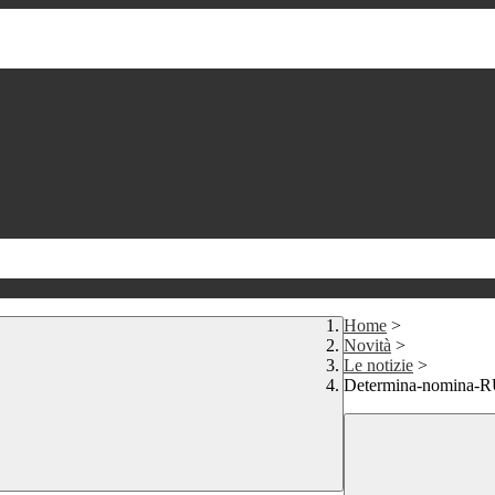
Home
>
Novità
>
Le notizie
>
Determina-nomina-R