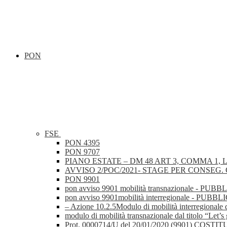
PON
FSE
PON 4395
PON 9707
PIANO ESTATE – DM 48 ART 3, COMMA 1, L
AVVISO 2/POC/2021- STAGE PER CONSEG. Q
PON 9901
pon avviso 9901 mobilità transnazionale
pon avviso 9901mobilità interregionale 
– Azione 10.2.5Modulo di mobilità interre
modulo di mobilità transnazionale dal tit
Prot. 0000714/U del 20/01/2020 (9901)