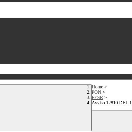
Home
>
PON
>
FESR
>
Avviso 12810 DEL 15