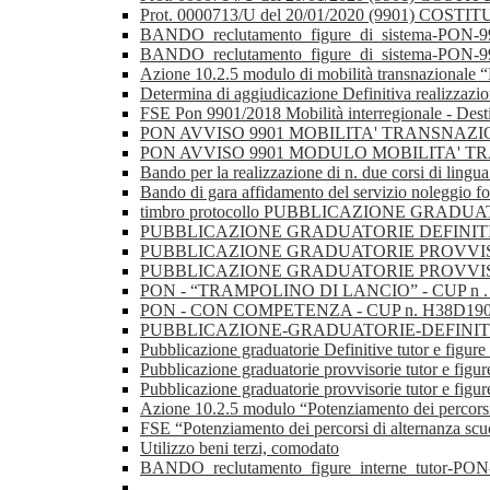
Prot. 0000713/U del 20/01/2020 (9901)
BANDO_reclutamento_figure_di_sistema-PON-9901
BANDO_reclutamento_figure_di_sistema-PON-9901
Azione 10.2.5 modulo di mobilità transnazionale “
Determina di aggiudicazione Definitiva realizzazion
FSE Pon 9901/2018 Mobilità interregionale - Des
PON AVVISO 9901 MOBILITA' TRANSNAZIONALE 
PON AVVISO 9901 MODULO MOBILITA' 
Bando per la realizzazione di n. due corsi di lingua
Bando di gara affidamento del servizio noleggio fo
timbro protocollo PUBBLICAZIONE GRADU
PUBBLICAZIONE GRADUATORIE DEFINITIVE
PUBBLICAZIONE GRADUATORIE PROVVISORI
PUBBLICAZIONE GRADUATORIE PROVVIS
PON - “TRAMPOLINO DI LANCIO” - CUP n
PON - CON COMPETENZA - CUP n. H38D1
PUBBLICAZIONE-GRADUATORIE-DEFINITIVE-
Pubblicazione graduatorie Definitive tutor e figur
Pubblicazione graduatorie provvisorie tutor e fig
Pubblicazione graduatorie provvisorie tutor e figur
Azione 10.2.5 modulo “Potenziamento dei percorsi
FSE “Potenziamento dei percorsi di alternanza scu
Utilizzo beni terzi, comodato
BANDO_reclutamento_figure_interne_tutor-PON