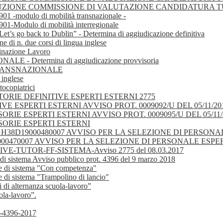
 COSTITUZIONE COMMISSIONE DI VALUTAZIONE CANDIDATURA 
 -modulo di mobilità transnazionale -
-Modulo di mobilità interregionale
Let’s go back to Dublin” - Determina di aggiudicazione definitiva
e di n. due corsi di lingua inglese
tinazione Lavoro
- Determina di aggiudicazione provvisoria
TRANSNAZIONALE
 inglese
tocopiatrici
ATORIE DEFINITIVE ESPERTI ESTERNI 2775
 ESPERTI ESTERNI AVVISO PROT. 0009092/U DEL 05/11/20
E ESPERTI ESTERNI AVVISO PROT. 0009095/U DEL 05/11/
ORIE ESPERTI ESTERNI
 . H38D19000480007 AVVISO PER LA SELEZIONE DI PERSO
9000470007 AVVISO PER LA SELEZIONE DI PERSONALE ESP
TUTOR-FF-SISTEMA-Avviso 2775 del 08.03.2017
e di sistema Avviso pubblico prot. 4396 del 9 marzo 2018
ure di sistema "Con competenza"
e di sistema "Trampolino di lancio"
 di alternanza scuola-lavoro”
ola-lavoro”.
-4396-2017