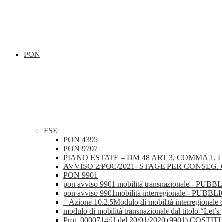
PON
FSE
PON 4395
PON 9707
PIANO ESTATE – DM 48 ART 3, COMMA 1, L
AVVISO 2/POC/2021- STAGE PER CONSEG. Q
PON 9901
pon avviso 9901 mobilità transnazionale
pon avviso 9901mobilità interregionale 
– Azione 10.2.5Modulo di mobilità interre
modulo di mobilità transnazionale dal tit
Prot. 0000714/U del 20/01/2020 (9901)