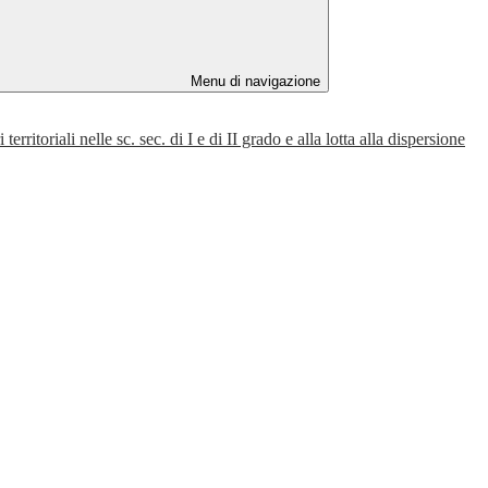
Menu di navigazione
iali nelle sc. sec. di I e di II grado e alla lotta alla dispersione