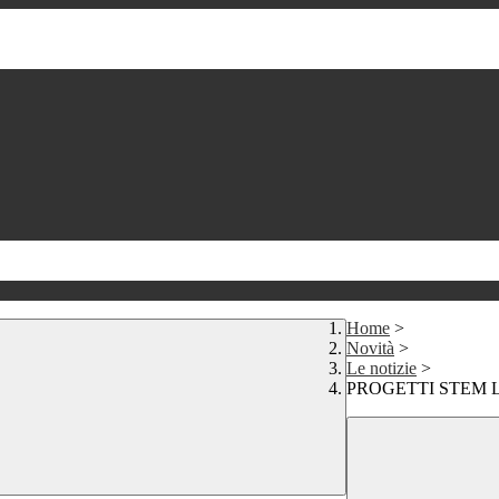
Home
>
Novità
>
Le notizie
>
PROGETTI STEM L