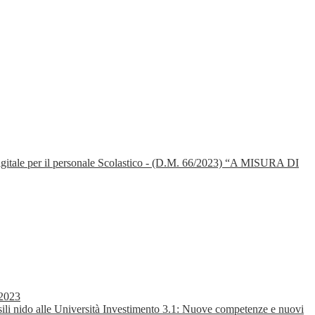
itale per il personale Scolastico - (D.M. 66/2023) “A MISURA DI
2023
 nido alle Università Investimento 3.1: Nuove competenze e nuovi