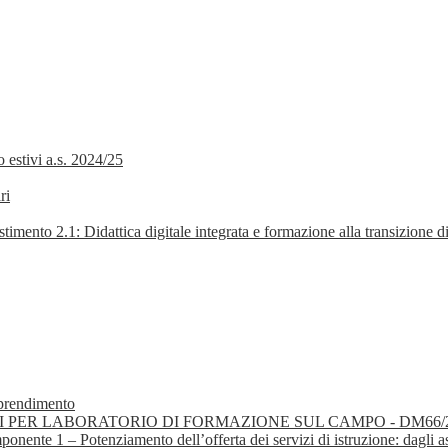
 estivi a.s. 2024/25
ri
.1: Didattica digitale integrata e formazione alla transizione dig
pprendimento
I PER LABORATORIO DI FORMAZIONE SUL CAMPO - DM66/
 Potenziamento dell’offerta dei servizi di istruzione: dagli asili