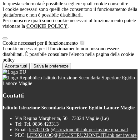
In questa schermata è possibile scegliere quali cookie consentire.
I cookie necessari sono quelli che consentono il funzionamento della
piattaforma e non è possibile disabilitarli.
Per conoscere quali sono i cookie necessari al funzionamento potete
visionare la
COOKIE POLICY
.
Cookie necessari per il funzionamento
I cookie necessari per il funzionamento non possono essere
disabilitati. È possibile consultare l'elenco nella pagina della cookie
policy.
Accetta tutti
Salva le preferenze
Istituto Istruzione Secondaria Superiore Egidio
Lanoce Maglie
Contatti
Istituto Istruzione Secondaria Superiore Egidio Lanoce Maglie
Via Regina Margherita, 50 - 73024 Maglie (Le)
Tel:
Tel. 0836.423313
Email:
leis02100q@istruzione.it
Link per inviare una mail
PEC:
LEIS02100Q@PEC.ISTRUZIONE.IT
Link per inviare