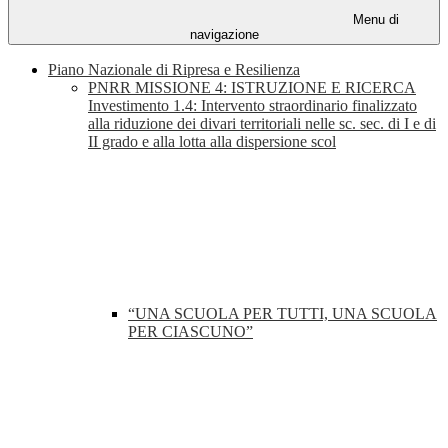
Menu di
navigazione
Piano Nazionale di Ripresa e Resilienza
PNRR MISSIONE 4: ISTRUZIONE E RICERCA
Investimento 1.4: Intervento straordinario finalizzato
alla riduzione dei divari territoriali nelle sc. sec. di I e di
II grado e alla lotta alla dispersione scol
“UNA SCUOLA PER TUTTI, UNA SCUOLA
PER CIASCUNO”