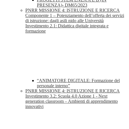
PRESENZA)- DM65/2023
PNRR MISSIONE 4: ISTRUZIONE E RICERCA
Componente 1 – Potenziamento dell’offerta dei servizi
di istruzione: dagli asili nido alle Università
Investimento 2.1: Didattica digitale integrata e
formazione
“ANIMATORE DIGITALE: Formazione del
personale interno”
PNRR MISSIONE 4: ISTRUZIONE E RICERCA
Investimento 3.2: Scuola 4.0 Azione 1 - Next
generation classroom – Ambienti di apprendimento
innovativi