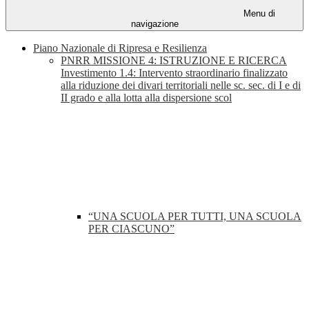
Menu di
navigazione
Piano Nazionale di Ripresa e Resilienza
PNRR MISSIONE 4: ISTRUZIONE E RICERCA
Investimento 1.4: Intervento straordinario finalizzato
alla riduzione dei divari territoriali nelle sc. sec. di I e di
II grado e alla lotta alla dispersione scol
“UNA SCUOLA PER TUTTI, UNA SCUOLA
PER CIASCUNO”