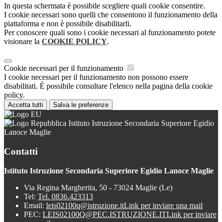
In questa schermata è possibile scegliere quali cookie consentire.
I cookie necessari sono quelli che consentono il funzionamento della
piattaforma e non è possibile disabilitarli.
Per conoscere quali sono i cookie necessari al funzionamento potete
visionare la
COOKIE POLICY
.
Cookie necessari per il funzionamento
I cookie necessari per il funzionamento non possono essere
disabilitati. È possibile consultare l'elenco nella pagina della cookie
policy.
Accetta tutti
Salva le preferenze
Istituto Istruzione Secondaria Superiore Egidio
Lanoce Maglie
Contatti
Istituto Istruzione Secondaria Superiore Egidio Lanoce Maglie
Via Regina Margherita, 50 - 73024 Maglie (Le)
Tel:
Tel. 0836.423313
Email:
leis02100q@istruzione.it
Link per inviare una mail
PEC:
LEIS02100Q@PEC.ISTRUZIONE.IT
Link per inviare