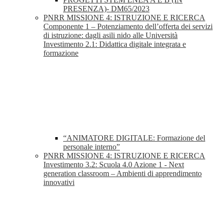
PRESENZA)- DM65/2023
PNRR MISSIONE 4: ISTRUZIONE E RICERCA
Componente 1 – Potenziamento dell’offerta dei servizi
di istruzione: dagli asili nido alle Università
Investimento 2.1: Didattica digitale integrata e
formazione
“ANIMATORE DIGITALE: Formazione del
personale interno”
PNRR MISSIONE 4: ISTRUZIONE E RICERCA
Investimento 3.2: Scuola 4.0 Azione 1 - Next
generation classroom – Ambienti di apprendimento
innovativi