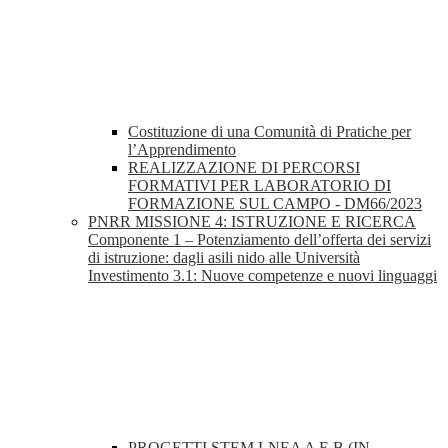
Costituzione di una Comunità di Pratiche per
l’Apprendimento
REALIZZAZIONE DI PERCORSI
FORMATIVI PER LABORATORIO DI
FORMAZIONE SUL CAMPO - DM66/2023
PNRR MISSIONE 4: ISTRUZIONE E RICERCA
Componente 1 – Potenziamento dell’offerta dei servizi
di istruzione: dagli asili nido alle Università
Investimento 3.1: Nuove competenze e nuovi linguaggi
PROGETTI STEM LNEA A E B (IN