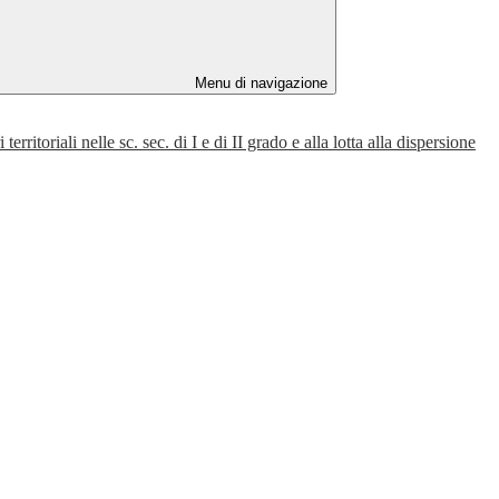
Menu di navigazione
iali nelle sc. sec. di I e di II grado e alla lotta alla dispersione