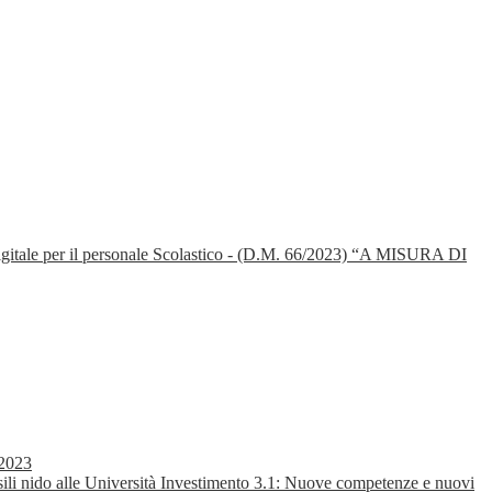
itale per il personale Scolastico - (D.M. 66/2023) “A MISURA DI
2023
 nido alle Università Investimento 3.1: Nuove competenze e nuovi