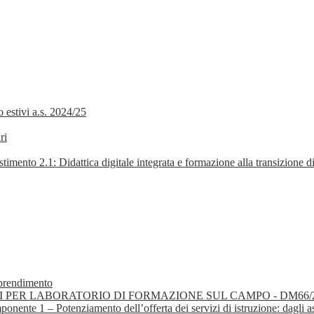
 estivi a.s. 2024/25
ri
.1: Didattica digitale integrata e formazione alla transizione dig
pprendimento
I PER LABORATORIO DI FORMAZIONE SUL CAMPO - DM66/
 Potenziamento dell’offerta dei servizi di istruzione: dagli asili