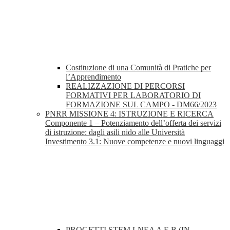
Costituzione di una Comunità di Pratiche per
l’Apprendimento
REALIZZAZIONE DI PERCORSI
FORMATIVI PER LABORATORIO DI
FORMAZIONE SUL CAMPO - DM66/2023
PNRR MISSIONE 4: ISTRUZIONE E RICERCA
Componente 1 – Potenziamento dell’offerta dei servizi
di istruzione: dagli asili nido alle Università
Investimento 3.1: Nuove competenze e nuovi linguaggi
PROGETTI STEM LNEA A E B (IN