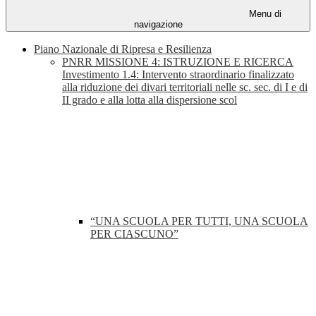
Menu di
navigazione
Piano Nazionale di Ripresa e Resilienza
PNRR MISSIONE 4: ISTRUZIONE E RICERCA
Investimento 1.4: Intervento straordinario finalizzato
alla riduzione dei divari territoriali nelle sc. sec. di I e di
II grado e alla lotta alla dispersione scol
“UNA SCUOLA PER TUTTI, UNA SCUOLA
PER CIASCUNO”