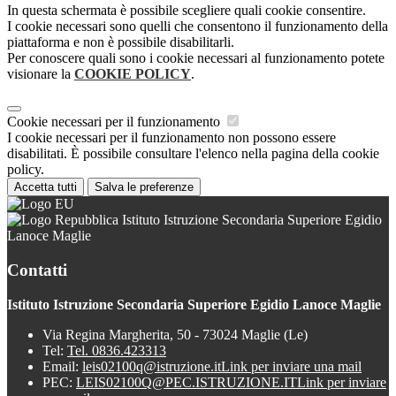
In questa schermata è possibile scegliere quali cookie consentire.
I cookie necessari sono quelli che consentono il funzionamento della
piattaforma e non è possibile disabilitarli.
Per conoscere quali sono i cookie necessari al funzionamento potete
visionare la
COOKIE POLICY
.
Cookie necessari per il funzionamento
I cookie necessari per il funzionamento non possono essere
disabilitati. È possibile consultare l'elenco nella pagina della cookie
policy.
Accetta tutti
Salva le preferenze
Istituto Istruzione Secondaria Superiore Egidio
Lanoce Maglie
Contatti
Istituto Istruzione Secondaria Superiore Egidio Lanoce Maglie
Via Regina Margherita, 50 - 73024 Maglie (Le)
Tel:
Tel. 0836.423313
Email:
leis02100q@istruzione.it
Link per inviare una mail
PEC:
LEIS02100Q@PEC.ISTRUZIONE.IT
Link per inviare