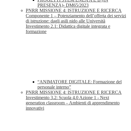
PRESENZA)- DM65/2023
PNRR MISSIONE 4: ISTRUZIONE E RICERCA
Componente 1 – Potenziamento dell’offerta dei servizi
di istruzione: dagli asili nido alle Università
Investimento 2.1: Didattica digitale integrata e
formazione
“ANIMATORE DIGITALE: Formazione del
personale interno”
PNRR MISSIONE 4: ISTRUZIONE E RICERCA
Investimento 3.2: Scuola 4.0 Azione 1 - Next
generation classroom – Ambienti di apprendimento
innovativi