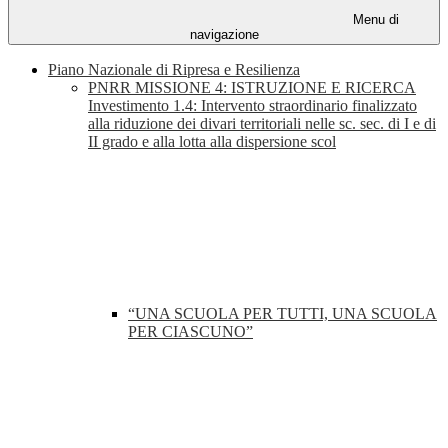
Menu di
navigazione
Piano Nazionale di Ripresa e Resilienza
PNRR MISSIONE 4: ISTRUZIONE E RICERCA
Investimento 1.4: Intervento straordinario finalizzato
alla riduzione dei divari territoriali nelle sc. sec. di I e di
II grado e alla lotta alla dispersione scol
“UNA SCUOLA PER TUTTI, UNA SCUOLA
PER CIASCUNO”