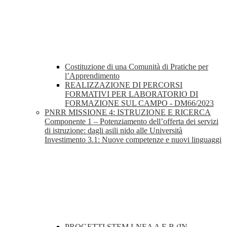
Costituzione di una Comunità di Pratiche per
l’Apprendimento
REALIZZAZIONE DI PERCORSI
FORMATIVI PER LABORATORIO DI
FORMAZIONE SUL CAMPO - DM66/2023
PNRR MISSIONE 4: ISTRUZIONE E RICERCA
Componente 1 – Potenziamento dell’offerta dei servizi
di istruzione: dagli asili nido alle Università
Investimento 3.1: Nuove competenze e nuovi linguaggi
PROGETTI STEM LNEA A E B (IN