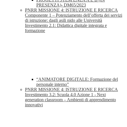
PRESENZA)- DM65/2023
PNRR MISSIONE 4: ISTRUZIONE E RICERCA
Componente 1 – Potenziamento dell’offerta dei servizi
di istruzione: dagli asili nido alle Università
Investimento 2.1: Didattica digitale integrata e
formazione
“ANIMATORE DIGITALE: Formazione del
personale interno”
PNRR MISSIONE 4: ISTRUZIONE E RICERCA
Investimento 3.2: Scuola 4.0 Azione 1 - Next
generation classroom – Ambienti di apprendimento
innovativi