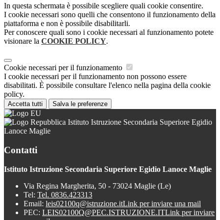
In questa schermata è possibile scegliere quali cookie consentire.
I cookie necessari sono quelli che consentono il funzionamento della
piattaforma e non è possibile disabilitarli.
Per conoscere quali sono i cookie necessari al funzionamento potete
visionare la
COOKIE POLICY
.
Cookie necessari per il funzionamento
I cookie necessari per il funzionamento non possono essere
disabilitati. È possibile consultare l'elenco nella pagina della cookie
policy.
Accetta tutti
Salva le preferenze
Istituto Istruzione Secondaria Superiore Egidio
Lanoce Maglie
Contatti
Istituto Istruzione Secondaria Superiore Egidio Lanoce Maglie
Via Regina Margherita, 50 - 73024 Maglie (Le)
Tel:
Tel. 0836.423313
Email:
leis02100q@istruzione.it
Link per inviare una mail
PEC:
LEIS02100Q@PEC.ISTRUZIONE.IT
Link per inviare