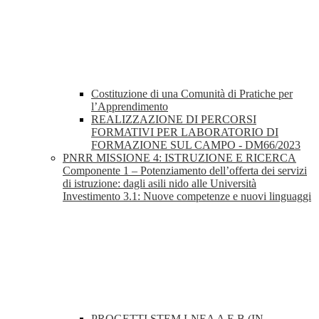
Costituzione di una Comunità di Pratiche per
l’Apprendimento
REALIZZAZIONE DI PERCORSI
FORMATIVI PER LABORATORIO DI
FORMAZIONE SUL CAMPO - DM66/2023
PNRR MISSIONE 4: ISTRUZIONE E RICERCA
Componente 1 – Potenziamento dell’offerta dei servizi
di istruzione: dagli asili nido alle Università
Investimento 3.1: Nuove competenze e nuovi linguaggi
PROGETTI STEM LNEA A E B (IN