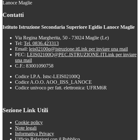
Lanoce Maglie
Contatti
Istituto Istruzione Secondaria Superiore Egidio Lanoce Maglie
Via Regina Margherita, 50 - 73024 Maglie (Le)
Tel:
Tel. 0836.423313
Email:
leis02100q@istruzione.it
Link per inviare una mail
PEC:
LEIS02100Q@PEC.ISTRUZIONE.IT
Link per inviare
una mail
C.F.: 83001090758
Codice I.P.A. Istsc-LEIS02100Q
Codice A.O.O. AOO_IISS_LANOCE
Codice univoco per fatt. elettronica: UFRM6R
Sezione Link Utili
Cookie policy
Note legali
Informativa Privacy
Ufficio Relazioni con il Pubblico