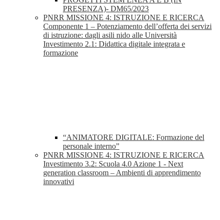
PRESENZA)- DM65/2023
PNRR MISSIONE 4: ISTRUZIONE E RICERCA
Componente 1 – Potenziamento dell’offerta dei servizi
di istruzione: dagli asili nido alle Università
Investimento 2.1: Didattica digitale integrata e
formazione
“ANIMATORE DIGITALE: Formazione del
personale interno”
PNRR MISSIONE 4: ISTRUZIONE E RICERCA
Investimento 3.2: Scuola 4.0 Azione 1 - Next
generation classroom – Ambienti di apprendimento
innovativi