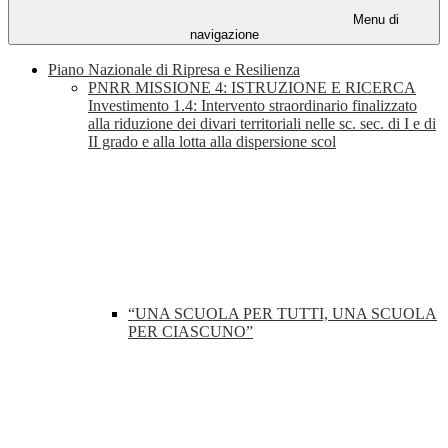
Menu di
navigazione
Piano Nazionale di Ripresa e Resilienza
PNRR MISSIONE 4: ISTRUZIONE E RICERCA
Investimento 1.4: Intervento straordinario finalizzato
alla riduzione dei divari territoriali nelle sc. sec. di I e di
II grado e alla lotta alla dispersione scol
“UNA SCUOLA PER TUTTI, UNA SCUOLA
PER CIASCUNO”