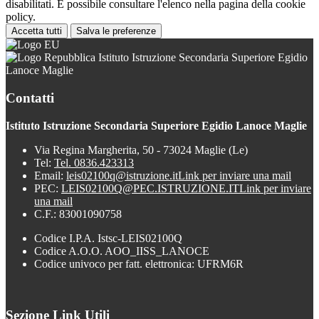
disabilitati. È possibile consultare l'elenco nella pagina della cookie
policy.
Accetta tutti
Salva le preferenze
Istituto Istruzione Secondaria Superiore Egidio
Lanoce Maglie
Contatti
Istituto Istruzione Secondaria Superiore Egidio Lanoce Maglie
Via Regina Margherita, 50 - 73024 Maglie (Le)
Tel:
Tel. 0836.423313
Email:
leis02100q@istruzione.it
Link per inviare una mail
PEC:
LEIS02100Q@PEC.ISTRUZIONE.IT
Link per inviare
una mail
C.F.: 83001090758
Codice I.P.A. Istsc-LEIS02100Q
Codice A.O.O. AOO_IISS_LANOCE
Codice univoco per fatt. elettronica: UFRM6R
Sezione Link Utili