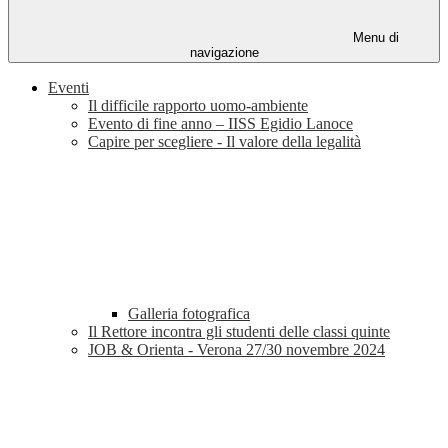
Menu di
navigazione
Eventi
Il difficile rapporto uomo-ambiente
Evento di fine anno – IISS Egidio Lanoce
Capire per scegliere - Il valore della legalità
Galleria fotografica
Il Rettore incontra gli studenti delle classi quinte
JOB & Orienta - Verona 27/30 novembre 2024