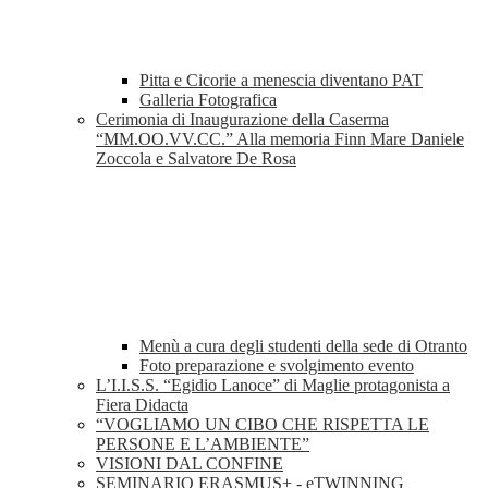
Pitta e Cicorie a menescia diventano PAT
Galleria Fotografica
Cerimonia di Inaugurazione della Caserma
“MM.OO.VV.CC.” Alla memoria Finn Mare Daniele
Zoccola e Salvatore De Rosa
Menù a cura degli studenti della sede di Otranto
Foto preparazione e svolgimento evento
L’I.I.S.S. “Egidio Lanoce” di Maglie protagonista a
Fiera Didacta
“VOGLIAMO UN CIBO CHE RISPETTA LE
PERSONE E L’AMBIENTE”
VISIONI DAL CONFINE
SEMINARIO ERASMUS+ - eTWINNING