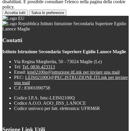
disabilitati. È possibile consultare l'elenco nella pagina della cookie
policy.
Accetta tutti
Salva le preferenze
Istituto Istruzione Secondaria Superiore Egidio
Lanoce Maglie
Contatti
Istituto Istruzione Secondaria Superiore Egidio Lanoce Maglie
Via Regina Margherita, 50 - 73024 Maglie (Le)
Tel:
Tel. 0836.423313
Email:
leis02100q@istruzione.it
Link per inviare una mail
PEC:
LEIS02100Q@PEC.ISTRUZIONE.IT
Link per inviare
una mail
C.F.: 83001090758
Codice I.P.A. Istsc-LEIS02100Q
Codice A.O.O. AOO_IISS_LANOCE
Codice univoco per fatt. elettronica: UFRM6R
Sezione Link Utili