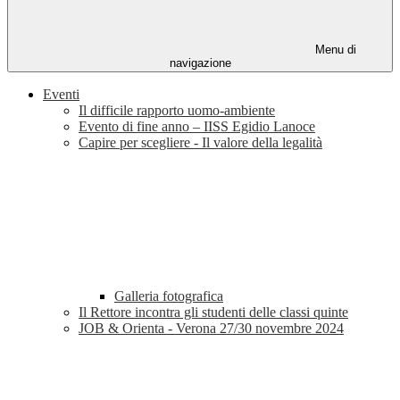
Menu di
navigazione
Eventi
Il difficile rapporto uomo-ambiente
Evento di fine anno – IISS Egidio Lanoce
Capire per scegliere - Il valore della legalità
Galleria fotografica
Il Rettore incontra gli studenti delle classi quinte
JOB & Orienta - Verona 27/30 novembre 2024