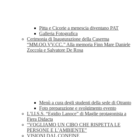
Pitta e Cicorie a menescia diventano PAT
Galleria Fotografica
Cerimonia di Inaugurazione della Caserma
“MM.OO.VV.CC.” Alla memoria Finn Mare Daniele
Zoccola e Salvatore De Rosa
Menù a cura degli studenti della sede di Otranto
Foto preparazione e svolgimento evento
L’I.I.S.S. “Egidio Lanoce” di Maglie protagonista a
Fiera Didacta
“VOGLIAMO UN CIBO CHE RISPETTA LE
PERSONE E L’AMBIENTE”
VISIONI DAL CONFINE