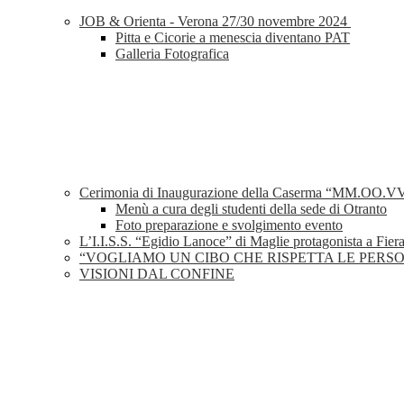
JOB & Orienta - Verona 27/30 novembre 2024
Pitta e Cicorie a menescia diventano PAT
Galleria Fotografica
Cerimonia di Inaugurazione della Caserma “MM.OO.VV.
Menù a cura degli studenti della sede di Otranto
Foto preparazione e svolgimento evento
L’I.I.S.S. “Egidio Lanoce” di Maglie protagonista a Fier
“VOGLIAMO UN CIBO CHE RISPETTA LE PERSO
VISIONI DAL CONFINE