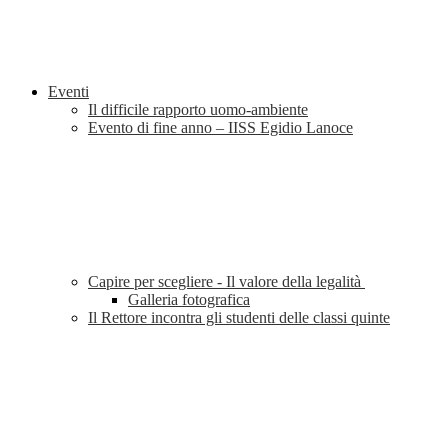
Eventi
Il difficile rapporto uomo-ambiente
Evento di fine anno – IISS Egidio Lanoce
Capire per scegliere - Il valore della legalità
Galleria fotografica
Il Rettore incontra gli studenti delle classi quinte