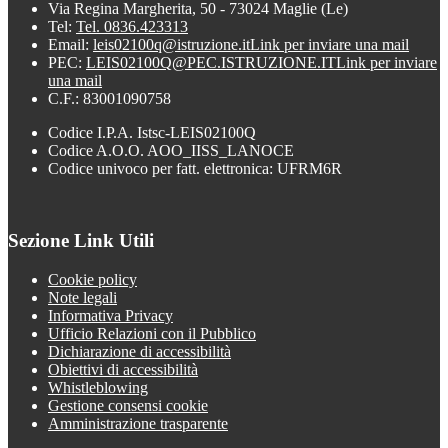
Via Regina Margherita, 50 - 73024 Maglie (Le)
Tel:
Tel. 0836.423313
Email:
leis02100q@istruzione.it
Link per inviare una mail
PEC:
LEIS02100Q@PEC.ISTRUZIONE.IT
Link per inviare
una mail
C.F.: 83001090758
Codice I.P.A. Istsc-LEIS02100Q
Codice A.O.O. AOO_IISS_LANOCE
Codice univoco per fatt. elettronica: UFRM6R
Sezione Link Utili
Cookie policy
Note legali
Informativa Privacy
Ufficio Relazioni con il Pubblico
Dichiarazione di accessibilità
Obiettivi di accessibilità
Whistleblowing
Gestione consensi cookie
Amministrazione trasparente