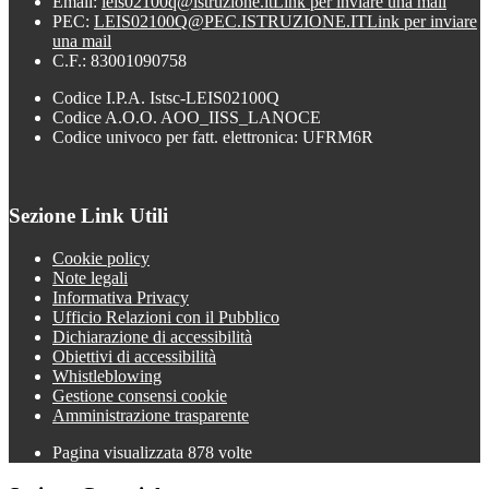
Email:
leis02100q@istruzione.it
Link per inviare una mail
PEC:
LEIS02100Q@PEC.ISTRUZIONE.IT
Link per inviare
una mail
C.F.: 83001090758
Codice I.P.A. Istsc-LEIS02100Q
Codice A.O.O. AOO_IISS_LANOCE
Codice univoco per fatt. elettronica: UFRM6R
Sezione Link Utili
Cookie policy
Note legali
Informativa Privacy
Ufficio Relazioni con il Pubblico
Dichiarazione di accessibilità
Obiettivi di accessibilità
Whistleblowing
Gestione consensi cookie
Amministrazione trasparente
Pagina visualizzata
878
volte