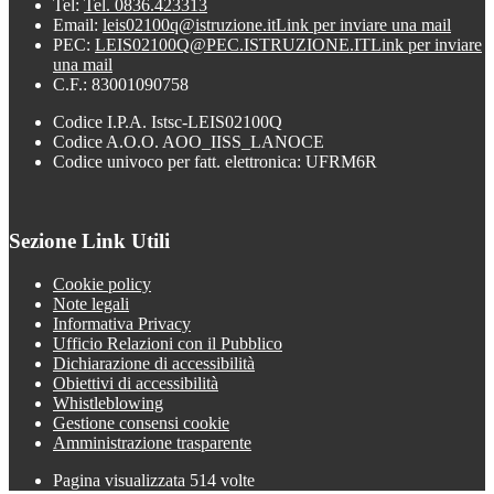
Tel:
Tel. 0836.423313
Email:
leis02100q@istruzione.it
Link per inviare una mail
PEC:
LEIS02100Q@PEC.ISTRUZIONE.IT
Link per inviare
una mail
C.F.: 83001090758
Codice I.P.A. Istsc-LEIS02100Q
Codice A.O.O. AOO_IISS_LANOCE
Codice univoco per fatt. elettronica: UFRM6R
Sezione Link Utili
Cookie policy
Note legali
Informativa Privacy
Ufficio Relazioni con il Pubblico
Dichiarazione di accessibilità
Obiettivi di accessibilità
Whistleblowing
Gestione consensi cookie
Amministrazione trasparente
Pagina visualizzata
514
volte