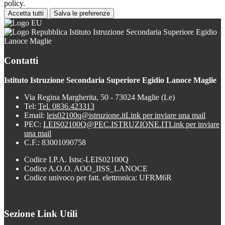
policy.
Accetta tutti
Salva le preferenze
Istituto Istruzione Secondaria Superiore Egidio
Lanoce Maglie
Contatti
Istituto Istruzione Secondaria Superiore Egidio Lanoce Maglie
Via Regina Margherita, 50 - 73024 Maglie (Le)
Tel:
Tel. 0836.423313
Email:
leis02100q@istruzione.it
Link per inviare una mail
PEC:
LEIS02100Q@PEC.ISTRUZIONE.IT
Link per inviare
una mail
C.F.: 83001090758
Codice I.P.A. Istsc-LEIS02100Q
Codice A.O.O. AOO_IISS_LANOCE
Codice univoco per fatt. elettronica: UFRM6R
Sezione Link Utili