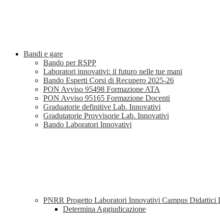
Bandi e gare
Bando per RSPP
Laboratori innovativi: il futuro nelle tue mani
Bando Esperti Corsi di Recupero 2025-26
PON Avviso 95498 Formazione ATA
PON Avviso 95165 Formazione Docenti
Graduatorie definitive Lab. Innovativi
Gradutatorie Provvisorie Lab. Innovativi
Bando Laboratori Innovativi
PNRR Progetto Laboratori Innovativi Campus Didattic
Determina Aggiudicazione