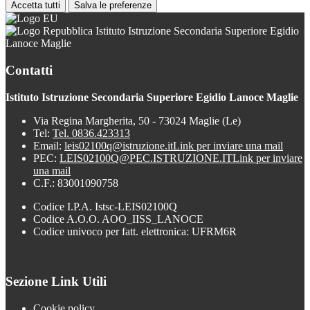
Accetta tutti
Salva le preferenze
Istituto Istruzione Secondaria Superiore Egidio
Lanoce Maglie
Contatti
Istituto Istruzione Secondaria Superiore Egidio Lanoce Maglie
Via Regina Margherita, 50 - 73024 Maglie (Le)
Tel:
Tel. 0836.423313
Email:
leis02100q@istruzione.it
Link per inviare una mail
PEC:
LEIS02100Q@PEC.ISTRUZIONE.IT
Link per inviare
una mail
C.F.: 83001090758
Codice I.P.A. Istsc-LEIS02100Q
Codice A.O.O. AOO_IISS_LANOCE
Codice univoco per fatt. elettronica: UFRM6R
Sezione Link Utili
Cookie policy