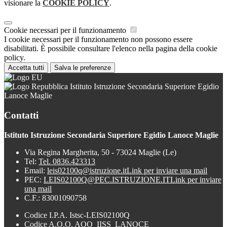
visionare la
COOKIE POLICY
.
Cookie necessari per il funzionamento
I cookie necessari per il funzionamento non possono essere
disabilitati. È possibile consultare l'elenco nella pagina della cookie
policy.
Accetta tutti
Salva le preferenze
Istituto Istruzione Secondaria Superiore Egidio
Lanoce Maglie
Contatti
Istituto Istruzione Secondaria Superiore Egidio Lanoce Maglie
Via Regina Margherita, 50 - 73024 Maglie (Le)
Tel:
Tel. 0836.423313
Email:
leis02100q@istruzione.it
Link per inviare una mail
PEC:
LEIS02100Q@PEC.ISTRUZIONE.IT
Link per inviare
una mail
C.F.: 83001090758
Codice I.P.A. Istsc-LEIS02100Q
Codice A.O.O. AOO_IISS_LANOCE