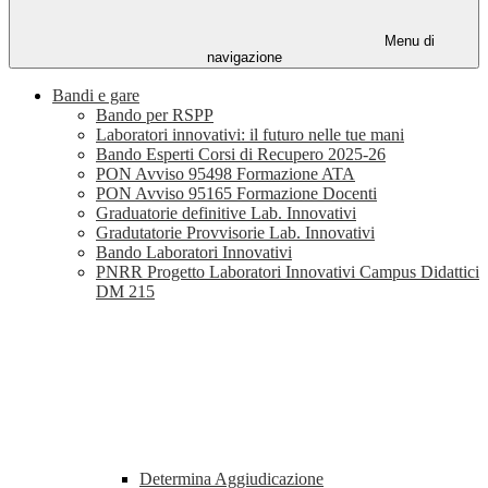
Menu di
navigazione
Bandi e gare
Bando per RSPP
Laboratori innovativi: il futuro nelle tue mani
Bando Esperti Corsi di Recupero 2025-26
PON Avviso 95498 Formazione ATA
PON Avviso 95165 Formazione Docenti
Graduatorie definitive Lab. Innovativi
Gradutatorie Provvisorie Lab. Innovativi
Bando Laboratori Innovativi
PNRR Progetto Laboratori Innovativi Campus Didattici
DM 215
Determina Aggiudicazione