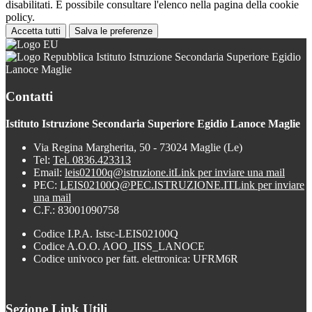
disabilitati. È possibile consultare l'elenco nella pagina della cookie
policy.
Accetta tutti
Salva le preferenze
Istituto Istruzione Secondaria Superiore Egidio
Lanoce Maglie
Contatti
Istituto Istruzione Secondaria Superiore Egidio Lanoce Maglie
Via Regina Margherita, 50 - 73024 Maglie (Le)
Tel:
Tel. 0836.423313
Email:
leis02100q@istruzione.it
Link per inviare una mail
PEC:
LEIS02100Q@PEC.ISTRUZIONE.IT
Link per inviare
una mail
C.F.: 83001090758
Codice I.P.A. Istsc-LEIS02100Q
Codice A.O.O. AOO_IISS_LANOCE
Codice univoco per fatt. elettronica: UFRM6R
Sezione Link Utili