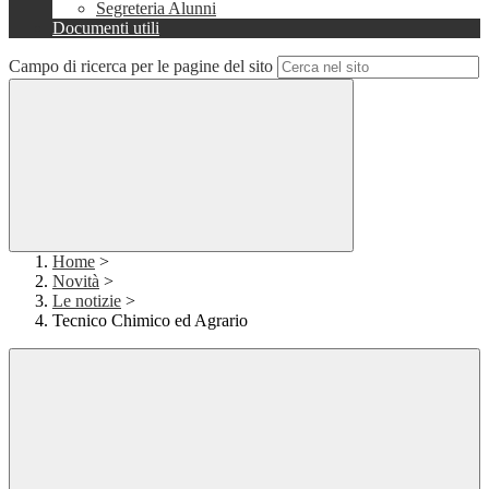
Segreteria Alunni
Documenti utili
Campo di ricerca per le pagine del sito
Home
>
Novità
>
Le notizie
>
Tecnico Chimico ed Agrario