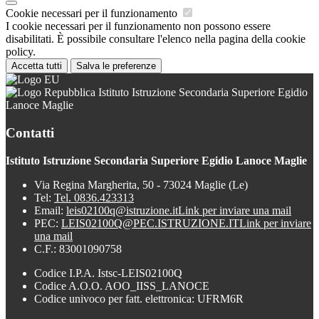
Cookie necessari per il funzionamento
I cookie necessari per il funzionamento non possono essere
disabilitati. È possibile consultare l'elenco nella pagina della cookie
policy.
Accetta tutti
Salva le preferenze
Istituto Istruzione Secondaria Superiore Egidio
Lanoce Maglie
Contatti
Istituto Istruzione Secondaria Superiore Egidio Lanoce Maglie
Via Regina Margherita, 50 - 73024 Maglie (Le)
Tel:
Tel. 0836.423313
Email:
leis02100q@istruzione.it
Link per inviare una mail
PEC:
LEIS02100Q@PEC.ISTRUZIONE.IT
Link per inviare
una mail
C.F.: 83001090758
Codice I.P.A. Istsc-LEIS02100Q
Codice A.O.O. AOO_IISS_LANOCE
Codice univoco per fatt. elettronica: UFRM6R