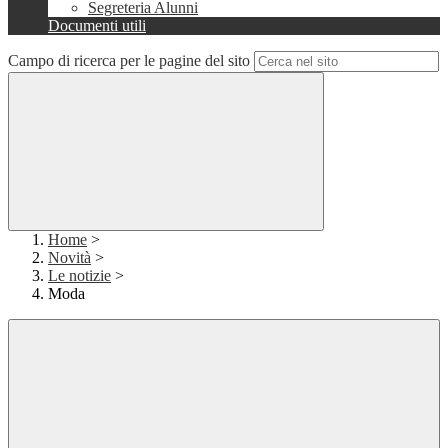
Segreteria Alunni
Documenti utili
Campo di ricerca per le pagine del sito
Home
>
Novità
>
Le notizie
>
Moda