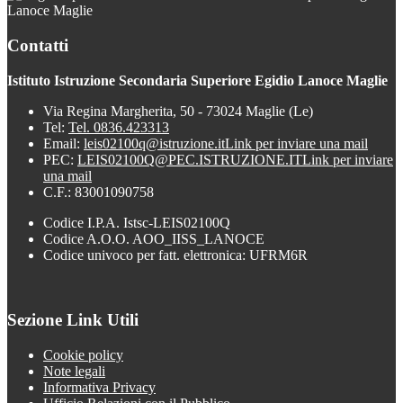
Lanoce Maglie
Contatti
Istituto Istruzione Secondaria Superiore Egidio Lanoce Maglie
Via Regina Margherita, 50 - 73024 Maglie (Le)
Tel:
Tel. 0836.423313
Email:
leis02100q@istruzione.it
Link per inviare una mail
PEC:
LEIS02100Q@PEC.ISTRUZIONE.IT
Link per inviare
una mail
C.F.: 83001090758
Codice I.P.A. Istsc-LEIS02100Q
Codice A.O.O. AOO_IISS_LANOCE
Codice univoco per fatt. elettronica: UFRM6R
Sezione Link Utili
Cookie policy
Note legali
Informativa Privacy