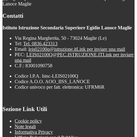
Lanoce Maglie
Contatti
Istituto Istruzione Secondaria Superiore Egidio Lanoce Maglie
Via Regina Margherita, 50 - 73024 Maglie (Le)
Tel:
Tel. 0836.423313
Email:
leis02100q@istruzione.it
Link per inviare una mail
PEC:
LEIS02100Q@PEC.ISTRUZIONE.IT
Link per inviare
una mail
C.F.: 83001090758
Codice I.P.A. Istsc-LEIS02100Q
Codice A.O.O. AOO_IISS_LANOCE
Codice univoco per fatt. elettronica: UFRM6R
Sezione Link Utili
Cookie policy
Note legali
Informativa Privacy