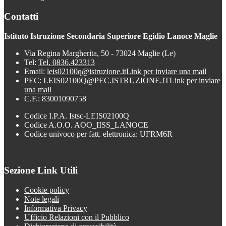
Contatti
Istituto Istruzione Secondaria Superiore Egidio Lanoce Maglie
Via Regina Margherita, 50 - 73024 Maglie (Le)
Tel:
Tel. 0836.423313
Email:
leis02100q@istruzione.it
Link per inviare una mail
PEC:
LEIS02100Q@PEC.ISTRUZIONE.IT
Link per inviare
una mail
C.F.: 83001090758
Codice I.P.A. Istsc-LEIS02100Q
Codice A.O.O. AOO_IISS_LANOCE
Codice univoco per fatt. elettronica: UFRM6R
Sezione Link Utili
Cookie policy
Note legali
Informativa Privacy
Ufficio Relazioni con il Pubblico