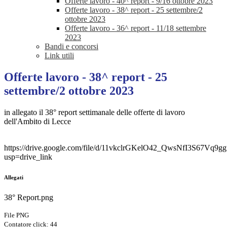
Offerte lavoro - 40^ report - 9/16 ottobre 2023
Offerte lavoro - 38^ report - 25 settembre/2
ottobre 2023
Offerte lavoro - 36^ report - 11/18 settembre
2023
Bandi e concorsi
Link utili
Offerte lavoro - 38^ report - 25
settembre/2 ottobre 2023
in allegato il 38° report settimanale delle offerte di lavoro
dell'Ambito di Lecce
https://drive.google.com/file/d/11vkclrGKelO42_QwsNfI3S67Vq9g
usp=drive_link
Allegati
38° Report.png
File PNG
Contatore click: 44