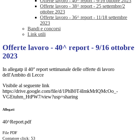
Offerte lavoro - 40^ report - 9/16 ottobre 2023
Offerte lavoro - 38^ report - 25 settembre/2
ottobre 2023
Offerte lavoro - 36^ report - 11/18 settembre
2023
Bandi e concorsi
Link utili
Offerte lavoro - 40^ report - 9/16 ottobre
2023
In allegatp il 40° report settimanale delle offerte di lavoro
dell'Ambito di Lecce
Visibile al seguente link
https://drive.google.com/file/d/1PhB0T4ImkMrIQMcOo_-
VGEtuhm_HtPW7/view?usp=sharing
Allegati
40^Report.pdf
File PDF
Contatore click: 53