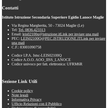
Contatti
Istituto Istruzione Secondaria Superiore Egidio Lanoce Maglie
Via Regina Margherita, 50 - 73024 Maglie (Le)
Tel:
Tel. 0836.423313
Email:
leis02100q@istruzione.it
Link per inviare una mail
PEC:
LEIS02100Q@PEC.ISTRUZIONE.IT
Link per inviare
una mail
C.F.: 83001090758
Codice I.P.A. Istsc-LEIS02100Q
Codice A.O.O. AOO_IISS_LANOCE
Codice univoco per fatt. elettronica: UFRM6R
Sezione Link Utili
Cookie policy
Note legali
Informativa Privacy
Ufficio Relazioni con il Pubblico