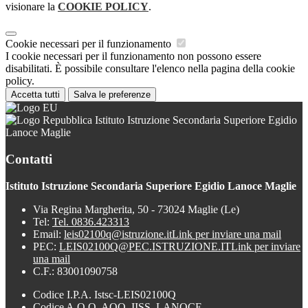
visionare la
COOKIE POLICY
.
Cookie necessari per il funzionamento
I cookie necessari per il funzionamento non possono essere
disabilitati. È possibile consultare l'elenco nella pagina della cookie
policy.
Accetta tutti
Salva le preferenze
Istituto Istruzione Secondaria Superiore Egidio
Lanoce Maglie
Contatti
Istituto Istruzione Secondaria Superiore Egidio Lanoce Maglie
Via Regina Margherita, 50 - 73024 Maglie (Le)
Tel:
Tel. 0836.423313
Email:
leis02100q@istruzione.it
Link per inviare una mail
PEC:
LEIS02100Q@PEC.ISTRUZIONE.IT
Link per inviare
una mail
C.F.: 83001090758
Codice I.P.A. Istsc-LEIS02100Q
Codice A.O.O. AOO_IISS_LANOCE