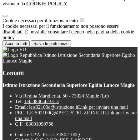
visionare la
COOKIE POLICY
.
Cookie necessari per il funzionamento
I cookie necessari per il funzionamento non possono essere
disabilitati. È possibile consultare l'elenco nella pagina della cookie
policy.
Accetta tutti
Salva le preferenze
Istituto Istruzione Secondaria Superiore Egidio
Lanoce Maglie
Contatti
Istituto Istruzione Secondaria Superiore Egidio Lanoce Maglie
Via Regina Margherita, 50 - 73024 Maglie (Le)
Tel:
Tel. 0836.423313
Email:
leis02100q@istruzione.it
Link per inviare una mail
PEC:
LEIS02100Q@PEC.ISTRUZIONE.IT
Link per inviare
una mail
C.F.: 83001090758
Codice I.P.A. Istsc-LEIS02100Q