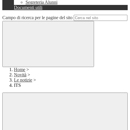
Segreteria Alunni
Documenti utili
Campo di ricerca per le pagine del sito
Home
>
Novità
>
Le notizie
>
ITS