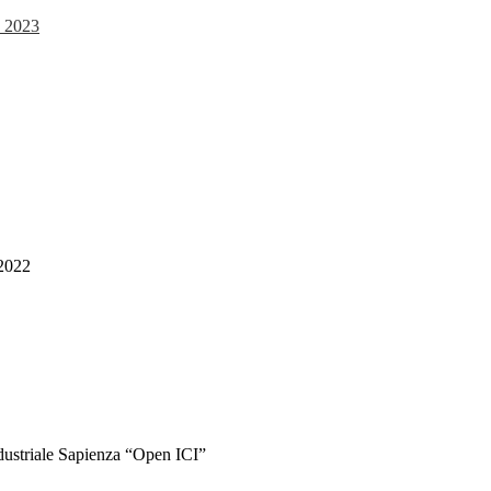
e 2023
2022
ndustriale Sapienza “Open ICI”