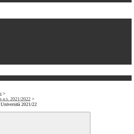
a
>
a a.s. 2021/2022
>
a Università 2021/22