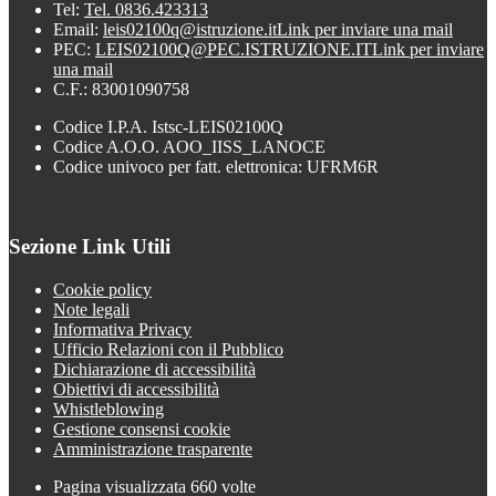
Tel:
Tel. 0836.423313
Email:
leis02100q@istruzione.it
Link per inviare una mail
PEC:
LEIS02100Q@PEC.ISTRUZIONE.IT
Link per inviare
una mail
C.F.: 83001090758
Codice I.P.A. Istsc-LEIS02100Q
Codice A.O.O. AOO_IISS_LANOCE
Codice univoco per fatt. elettronica: UFRM6R
Sezione Link Utili
Cookie policy
Note legali
Informativa Privacy
Ufficio Relazioni con il Pubblico
Dichiarazione di accessibilità
Obiettivi di accessibilità
Whistleblowing
Gestione consensi cookie
Amministrazione trasparente
Pagina visualizzata
660
volte