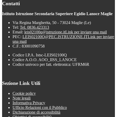
Contatti
Istituto Istruzione Secondaria Superiore Egidio Lanoce Maglie
Via Regina Margherita, 50 - 73024 Maglie (Le)
Tel:
Tel. 0836.423313
Email:
leis02100q@istruzione.it
Link per inviare una mail
PEC:
LEIS02100Q@PEC.ISTRUZIONE.IT
Link per inviare
una mail
C.F.: 83001090758
Codice I.P.A. Istsc-LEIS02100Q
Codice A.O.O. AOO_IISS_LANOCE
Codice univoco per fatt. elettronica: UFRM6R
Sezione Link Utili
Cookie policy
Note legali
Informativa Privacy
Ufficio Relazioni con il Pubblico
Dichiarazione di accessibilità
Obiettivi di accessibilità