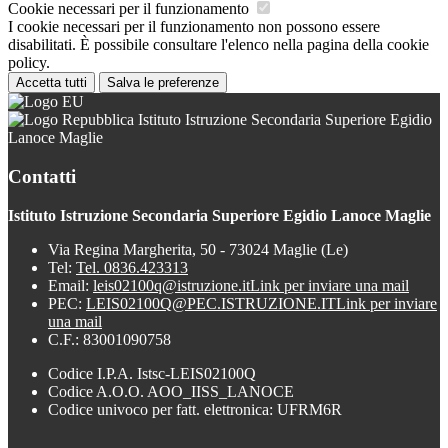
Cookie necessari per il funzionamento
I cookie necessari per il funzionamento non possono essere
disabilitati. È possibile consultare l'elenco nella pagina della cookie
policy.
Accetta tutti
Salva le preferenze
Istituto Istruzione Secondaria Superiore Egidio
Lanoce Maglie
Contatti
Istituto Istruzione Secondaria Superiore Egidio Lanoce Maglie
Via Regina Margherita, 50 - 73024 Maglie (Le)
Tel:
Tel. 0836.423313
Email:
leis02100q@istruzione.it
Link per inviare una mail
PEC:
LEIS02100Q@PEC.ISTRUZIONE.IT
Link per inviare
una mail
C.F.: 83001090758
Codice I.P.A. Istsc-LEIS02100Q
Codice A.O.O. AOO_IISS_LANOCE
Codice univoco per fatt. elettronica: UFRM6R