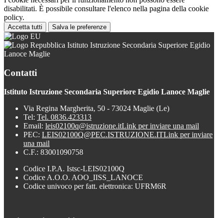
disabilitati. È possibile consultare l'elenco nella pagina della cookie
policy.
Accetta tutti
Salva le preferenze
Istituto Istruzione Secondaria Superiore Egidio
Lanoce Maglie
Contatti
Istituto Istruzione Secondaria Superiore Egidio Lanoce Maglie
Via Regina Margherita, 50 - 73024 Maglie (Le)
Tel:
Tel. 0836.423313
Email:
leis02100q@istruzione.it
Link per inviare una mail
PEC:
LEIS02100Q@PEC.ISTRUZIONE.IT
Link per inviare
una mail
C.F.: 83001090758
Codice I.P.A. Istsc-LEIS02100Q
Codice A.O.O. AOO_IISS_LANOCE
Codice univoco per fatt. elettronica: UFRM6R