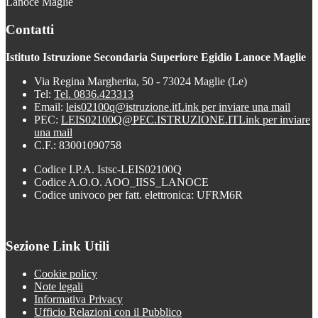
Lanoce Maglie
Contatti
Istituto Istruzione Secondaria Superiore Egidio Lanoce Maglie
Via Regina Margherita, 50 - 73024 Maglie (Le)
Tel:
Tel. 0836.423313
Email:
leis02100q@istruzione.it
Link per inviare una mail
PEC:
LEIS02100Q@PEC.ISTRUZIONE.IT
Link per inviare
una mail
C.F.: 83001090758
Codice I.P.A. Istsc-LEIS02100Q
Codice A.O.O. AOO_IISS_LANOCE
Codice univoco per fatt. elettronica: UFRM6R
Sezione Link Utili
Cookie policy
Note legali
Informativa Privacy
Ufficio Relazioni con il Pubblico