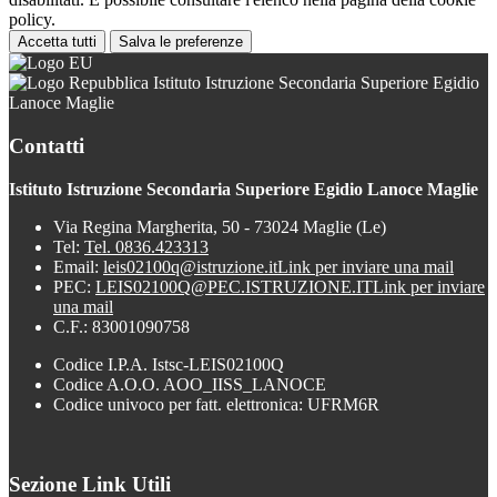
policy.
Accetta tutti
Salva le preferenze
Istituto Istruzione Secondaria Superiore Egidio
Lanoce Maglie
Contatti
Istituto Istruzione Secondaria Superiore Egidio Lanoce Maglie
Via Regina Margherita, 50 - 73024 Maglie (Le)
Tel:
Tel. 0836.423313
Email:
leis02100q@istruzione.it
Link per inviare una mail
PEC:
LEIS02100Q@PEC.ISTRUZIONE.IT
Link per inviare
una mail
C.F.: 83001090758
Codice I.P.A. Istsc-LEIS02100Q
Codice A.O.O. AOO_IISS_LANOCE
Codice univoco per fatt. elettronica: UFRM6R
Sezione Link Utili