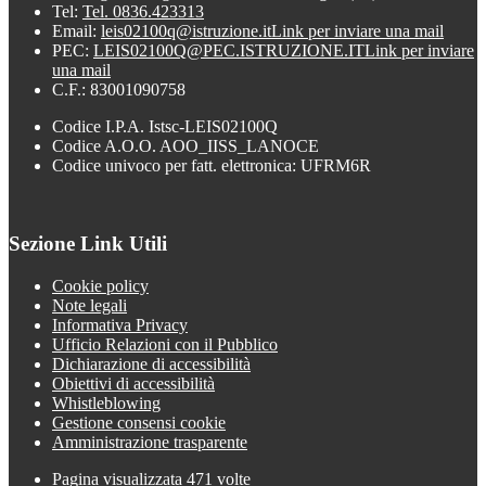
Tel:
Tel. 0836.423313
Email:
leis02100q@istruzione.it
Link per inviare una mail
PEC:
LEIS02100Q@PEC.ISTRUZIONE.IT
Link per inviare
una mail
C.F.: 83001090758
Codice I.P.A. Istsc-LEIS02100Q
Codice A.O.O. AOO_IISS_LANOCE
Codice univoco per fatt. elettronica: UFRM6R
Sezione Link Utili
Cookie policy
Note legali
Informativa Privacy
Ufficio Relazioni con il Pubblico
Dichiarazione di accessibilità
Obiettivi di accessibilità
Whistleblowing
Gestione consensi cookie
Amministrazione trasparente
Pagina visualizzata
471
volte