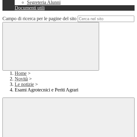
Segreteria Alunni
Documenti utili
Campo di ricerca per le pagine del sito
Home
>
Novità
>
Le notizie
>
Esami Agrotecnici e Periti Agrari