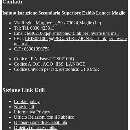
Contatti
Istituto Istruzione Secondaria Superiore Egidio Lanoce Maglie
Via Regina Margherita, 50 - 73024 Maglie (Le)
Tel:
Tel. 0836.423313
Email:
leis02100q@istruzione.it
Link per inviare una mail
PEC:
LEIS02100Q@PEC.ISTRUZIONE.IT
Link per inviare
una mail
C.F.: 83001090758
Codice I.P.A. Istsc-LEIS02100Q
Codice A.O.O. AOO_IISS_LANOCE
Codice univoco per fatt. elettronica: UFRM6R
Sezione Link Utili
Cookie policy
Note legali
Informativa Privacy
Ufficio Relazioni con il Pubblico
Dichiarazione di accessibilità
Obiettivi di accessibilità