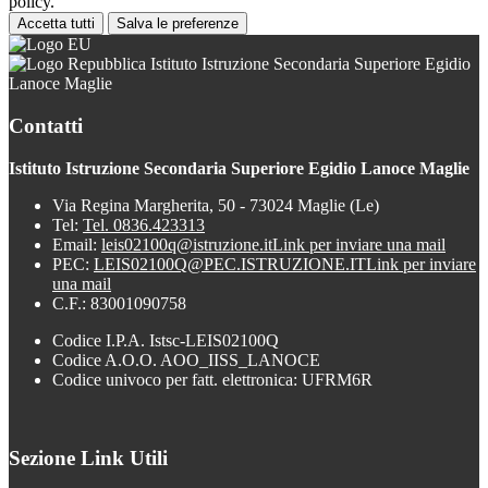
policy.
Accetta tutti
Salva le preferenze
Istituto Istruzione Secondaria Superiore Egidio
Lanoce Maglie
Contatti
Istituto Istruzione Secondaria Superiore Egidio Lanoce Maglie
Via Regina Margherita, 50 - 73024 Maglie (Le)
Tel:
Tel. 0836.423313
Email:
leis02100q@istruzione.it
Link per inviare una mail
PEC:
LEIS02100Q@PEC.ISTRUZIONE.IT
Link per inviare
una mail
C.F.: 83001090758
Codice I.P.A. Istsc-LEIS02100Q
Codice A.O.O. AOO_IISS_LANOCE
Codice univoco per fatt. elettronica: UFRM6R
Sezione Link Utili