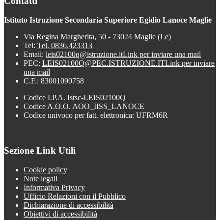
Contatti
Istituto Istruzione Secondaria Superiore Egidio Lanoce Maglie
Via Regina Margherita, 50 - 73024 Maglie (Le)
Tel:
Tel. 0836.423313
Email:
leis02100q@istruzione.it
Link per inviare una mail
PEC:
LEIS02100Q@PEC.ISTRUZIONE.IT
Link per inviare
una mail
C.F.: 83001090758
Codice I.P.A. Istsc-LEIS02100Q
Codice A.O.O. AOO_IISS_LANOCE
Codice univoco per fatt. elettronica: UFRM6R
Sezione Link Utili
Cookie policy
Note legali
Informativa Privacy
Ufficio Relazioni con il Pubblico
Dichiarazione di accessibilità
Obiettivi di accessibilità